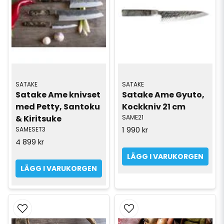
SATAKE
SATAKE
Satake Ame knivset 
Satake Ame Gyuto, 
med Petty, Santoku 
Kockkniv 21 cm
& Kiritsuke
SAME21
1 990 kr
SAMESET3
4 899 kr
LÄGG I VARUKORGEN
LÄGG I VARUKORGEN