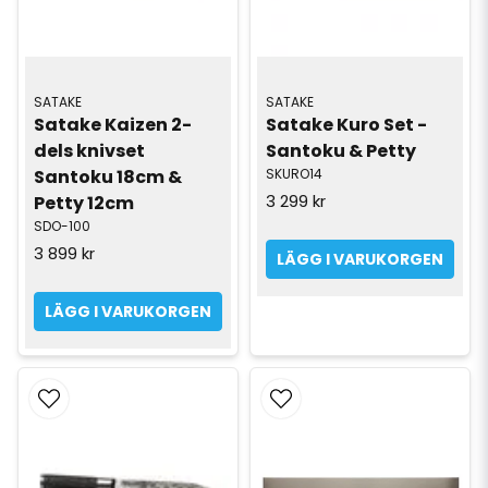
SATAKE
SATAKE
Satake Kaizen 2-
Satake Kuro Set - 
dels knivset 
Santoku & Petty
Santoku 18cm & 
SKURO14
3 299 kr
Petty 12cm
SDO-100
3 899 kr
LÄGG I VARUKORGEN
LÄGG I VARUKORGEN