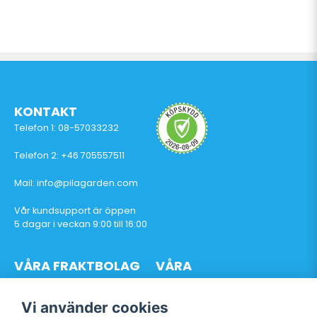
KONTAKT
Telefon 1: 08-57033232
Telefon 2: +46 705557511
Mail: info@pilagarden.com
Vår kundsupport är öppen
5 dagar i veckan 9:00 till 16:00
VÅRA FRAKTBOLAG
VÅRA
BETALTJÄNSTER
Vi använder cookies