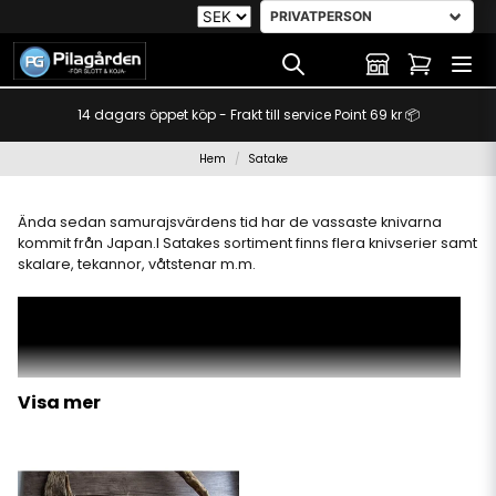
14 dagars öppet köp - Frakt till service Point 69 kr 📦
Hem
Satake
Ända sedan samurajsvärdens tid har de vassaste knivarna
kommit från Japan.I Satakes sortiment finns flera knivserier samt
skalare, tekannor, våtstenar m.m.
Visa mer