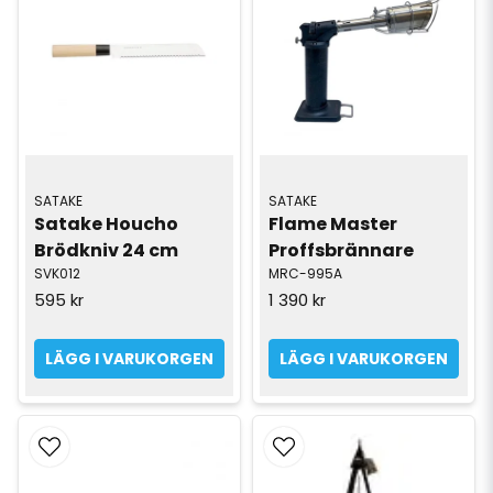
SATAKE
SATAKE
Satake Houcho 
Flame Master 
Brödkniv 24 cm
Proffsbrännare
SVK012
MRC-995A
595 kr
1 390 kr
LÄGG I VARUKORGEN
LÄGG I VARUKORGEN