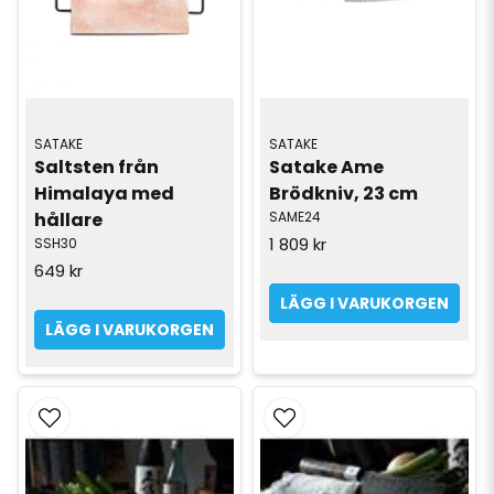
SATAKE
SATAKE
Saltsten från 
Satake Ame 
Himalaya med 
Brödkniv, 23 cm
hållare
SAME24
1 809 kr
SSH30
649 kr
LÄGG I VARUKORGEN
LÄGG I VARUKORGEN