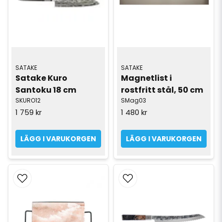
SATAKE
SATAKE
Satake Kuro 
Magnetlist i 
Santoku 18 cm
rostfritt stål, 50 cm
SKURO12
SMag03
1 759 kr
1 480 kr
LÄGG I VARUKORGEN
LÄGG I VARUKORGEN