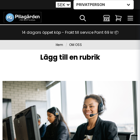
14 dagars öppet köp - Frakt till service Point 69 kr 📦
Hem
OM OSS
Lägg till en rubrik