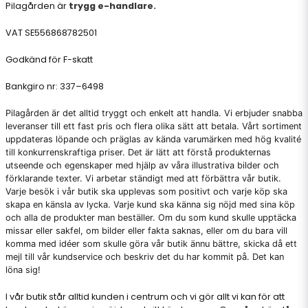
Pilagården är
trygg e-handlare.
VAT SE556868782501
Godkänd för F-skatt
Bankgiro nr: 337–6498
Pilagården är det alltid tryggt och enkelt att handla. Vi erbjuder snabba
leveranser till ett fast pris och flera olika sätt att betala. Vårt sortiment
uppdateras löpande och präglas av kända varumärken med hög kvalité
till konkurrenskraftiga priser. Det är lätt att förstå produkternas
utseende och egenskaper med hjälp av våra illustrativa bilder och
förklarande texter. Vi arbetar ständigt med att förbättra vår butik.
Varje besök i vår butik ska upplevas som positivt och varje köp ska
skapa en känsla av lycka. Varje kund ska känna sig nöjd med sina köp
och alla de produkter man beställer. Om du som kund skulle upptäcka
missar eller sakfel, om bilder eller fakta saknas, eller om du bara vill
komma med idéer som skulle göra vår butik ännu bättre, skicka då ett
mejl till vår kundservice och beskriv det du har kommit på. Det kan
löna sig!
I vår butik står alltid kunden i centrum och vi gör allt vi kan för att