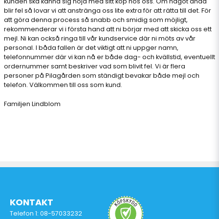
kunden ska känna sig nöjd med sitt köp hos oss. Om något ändå
blir fel så lovar vi att anstränga oss lite extra för att rätta till det. För
att göra denna process så snabb och smidig som möjligt,
rekommenderar vi i första hand att ni börjar med att skicka oss ett
mejl. Ni kan också ringa till vår kundservice där ni möts av vår
personal. I båda fallen är det viktigt att ni uppger namn,
telefonnummer där vi kan nå er både dag- och kvällstid, eventuellt
ordernummer samt beskriver vad som blivit fel. Vi är flera
personer på Pilagården som ständigt bevakar både mejl och
telefon. Välkommen till oss som kund.
Familjen Lindblom
KONTAKT
Telefon 1: 08-57033232