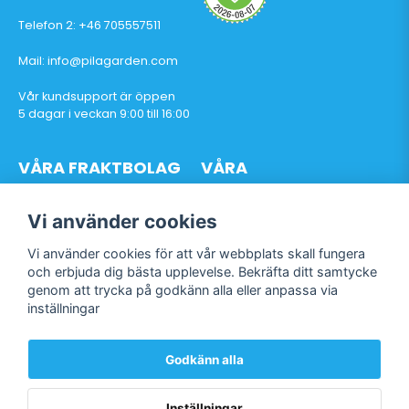
Telefon 2: +46 705557511
Mail: info@pilagarden.com
Vår kundsupport är öppen
5 dagar i veckan 9:00 till 16:00
VÅRA FRAKTBOLAG
VÅRA
BETALTJÄNSTER
Vi använder cookies
Vi använder cookies för att vår webbplats skall fungera
och erbjuda dig bästa upplevelse. Bekräfta ditt samtycke
genom att trycka på godkänn alla eller anpassa via
Följ oss
inställningar
Facebook
Instagram
Godkänn alla
TikTok
Inställningar