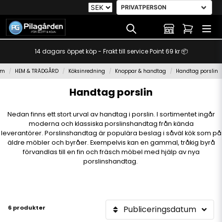
14 dagars öppet köp - Frakt till service Point 69 kr 📦
em
HEM & TRÄDGÅRD
Köksinredning
Knoppar & handtag
Handtag porslin
Handtag porslin
Nedan finns ett stort urval av handtag i porslin. I sortimentet ingår
moderna och klassiska porslinshandtag från kända
leverantörer. Porslinshandtag är populära beslag i såväl kök som på
äldre möbler och byråer. Exempelvis kan en gammal, tråkig byrå
förvandlas till en fin och fräsch möbel med hjälp av nya
porslinshandtag.
6 produkter
Publiceringsdatum