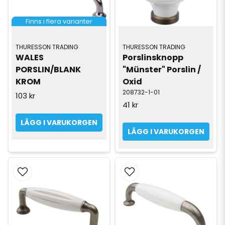
Finns i flera varianter
THURESSON TRADING
THURESSON TRADING
WALES 
Porslinsknopp 
PORSLIN/BLANK 
"Münster" Porslin / 
KROM
Oxid
208732-1-01
103 kr
41 kr
LÄGG I VARUKORGEN
LÄGG I VARUKORGEN