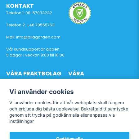
KONTAKT
Telefon 1: 08-57033232
Telefon 2: +46 705557511
Mail: info@pilagarden.com
Vår kundsupport är öppen
5 dagar i veckan 9:00 till 16:00
VÅRA FRAKTBOLAG
VÅRA
BETALTJÄNSTER
Vi använder cookies
Vi använder cookies för att vår webbplats skall fungera
och erbjuda dig bästa upplevelse. Bekräfta ditt samtycke
genom att trycka på godkänn alla eller anpassa via
Följ oss
inställningar
Facebook
Instagram
Godkänn alla