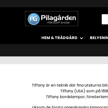
HEM & TRÄDGÅRD
BELYSNI
Tiffany är en teknik där fina utskurna bi
Tiffany (USA) som på 189
Tiffany bordslampor, fönsterlamp
Liksom de första amerikanska lamporna, r