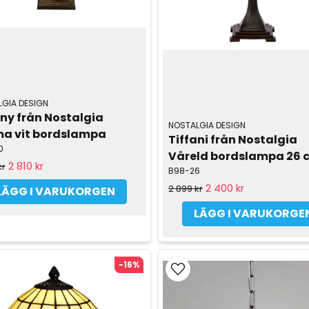
GIA DESIGN
ny från Nostalgia 
NOSTALGIA DESIGN
ma vit bordslampa
Tiffani från Nostalgia 
0
Våreld bordslampa 26 
2 810 kr
kr
B98-26
2 400 kr
2 899 kr
LÄGG I VARUKORGEN
LÄGG I VARUKORGE
-16%