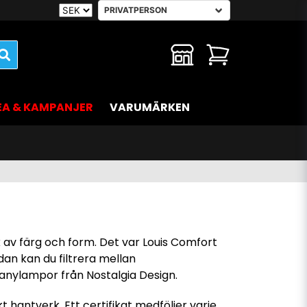
EA & KAMPANJER
VARUMÄRKEN
ik av färg och form. Det var Louis Comfort
an kan du filtrera mellan
fanylampor från Nostalgia Design.
 hantverk. Ett certifikat medföljer varje