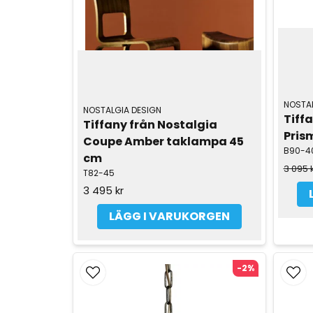
NOSTAL
NOSTALGIA DESIGN
Tiffa
Tiffany från Nostalgia 
Pris
Coupe Amber taklampa 45 
B90-4
cm
3 095 
T82-45
3 495 kr
LÄGG I VARUKORGEN
-2%