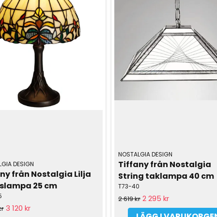
NOSTALGIA DESIGN
Tiffany från Nostalgia 
GIA DESIGN
ny från Nostalgia Lilja 
String taklampa 40 cm
slampa 25 cm
T73-40
5
2 295 kr
2 619 kr
3 120 kr
kr
LÄGG I VARUKORGE