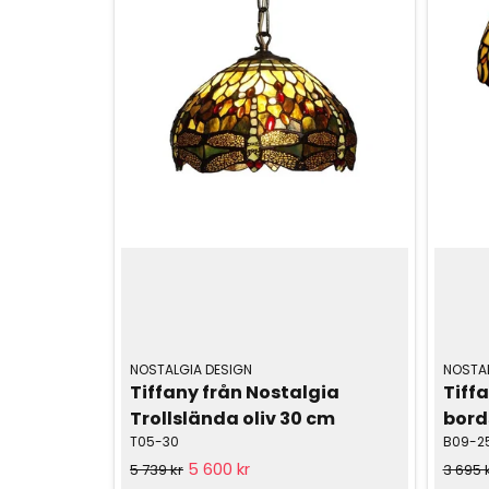
NOSTALGIA DESIGN
NOSTAL
Tiffany från Nostalgia 
Tiffa
Trollslända oliv 30 cm
bord
T05-30
B09-2
5 600 kr
5 739 kr
3 695 