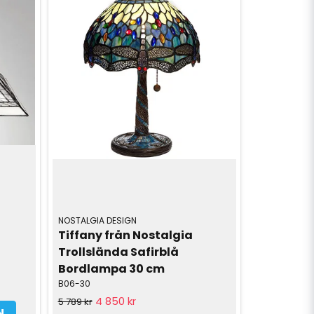
NOSTALGIA DESIGN
Tiffany från Nostalgia 
Trollslända Safirblå 
Bordlampa 30 cm
B06-30
4 850 kr
5 789 kr
N