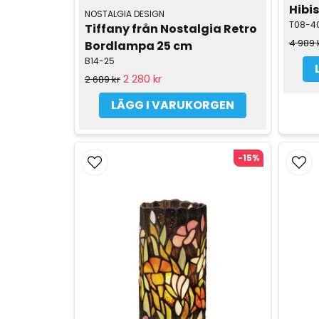
Hibi
NOSTALGIA DESIGN
T08-4
Tiffany från Nostalgia Retro 
4 989 
Bordlampa 25 cm
B14-25
2 280 kr
2 689 kr
LÄGG I VARUKORGEN
-15%