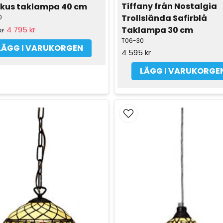
Tiffany från Nostalgia 
skus taklampa 40 cm
Trollslända Safirblå 
0
Taklampa 30 cm
4 795 kr
kr
T06-30
LÄGG I VARUKORGEN
4 595 kr
LÄGG I VARUKORGE