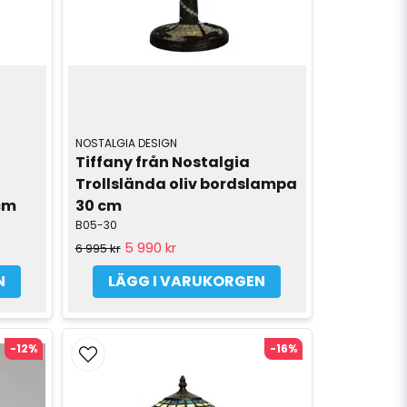
NOSTALGIA DESIGN
Tiffany från Nostalgia 
Trollslända oliv bordslampa 
cm
30 cm
B05-30
5 990 kr
6 995 kr
N
LÄGG I VARUKORGEN
-12%
-16%