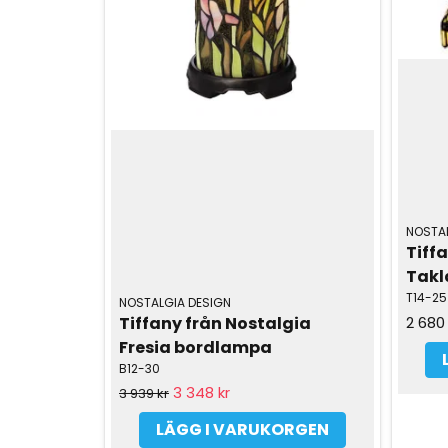
NOSTAL
Tiffa
Tak
T14-25
NOSTALGIA DESIGN
Tiffany från Nostalgia 
2 680 
Fresia bordlampa
B12-30
3 348 kr
3 939 kr
LÄGG I VARUKORGEN