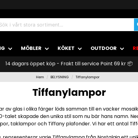
NG
MÖBLER
KÖKET
OUTDOOR
R
14 dagars öppet köp - Frakt till service Point 69 kr 📦
Hem
BELYSNING
Tiffanylampor
Tiffanylampor
tar av glas i olika färger löds samman till en vacker mosa
0-talet skapade den unika stil som nu bär hans namn. Ned
or, taklampor och Tiffany plafonder. Vi har ett antal Tif
epresenterar varje Tiffanylampa från Nostalgia ett unikt