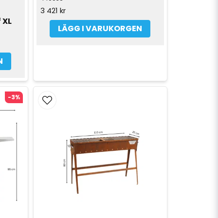
3 421 kr
 XL
LÄGG I VARUKORGEN
N
-3%