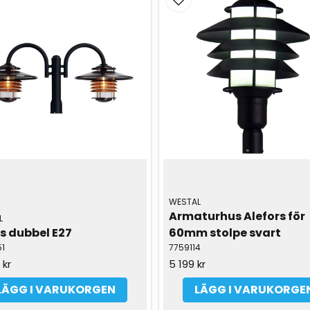
WESTAL
Armaturhus Alefors för 
L
s dubbel E27
60mm stolpe svart
1
7759114
 kr
5 199 kr
LÄGG I VARUKORGEN
LÄGG I VARUKORGE