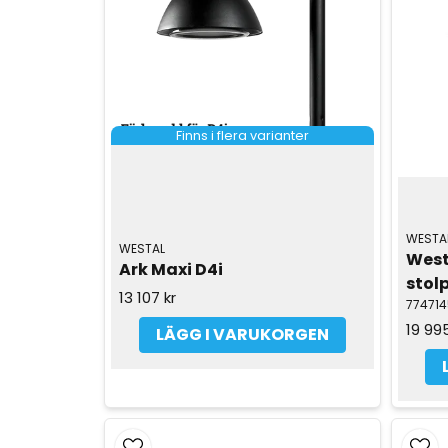
Finns i flera varianter
WESTA
WESTAL
West
Ark Maxi D4i
stolp
13 107 kr
774714
19 995
LÄGG I VARUKORGEN