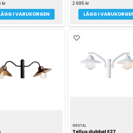
 kr
2 695 kr
LÄGG I VARUKORGEN
LÄGG I VARUKORGE
WESTAL
Tellus dubbel E27
L