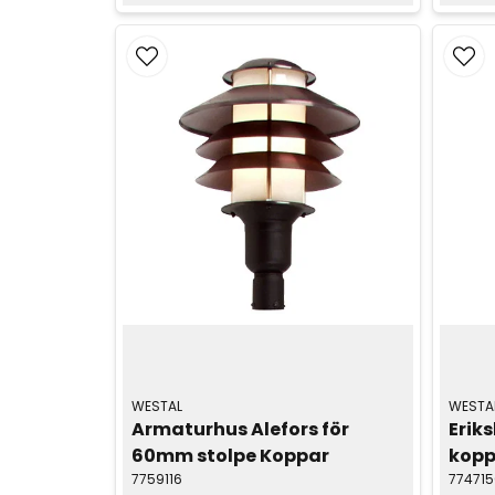
WESTAL
WESTA
Armaturhus Alefors för 
Erik
60mm stolpe Koppar
kopp
7759116
774715