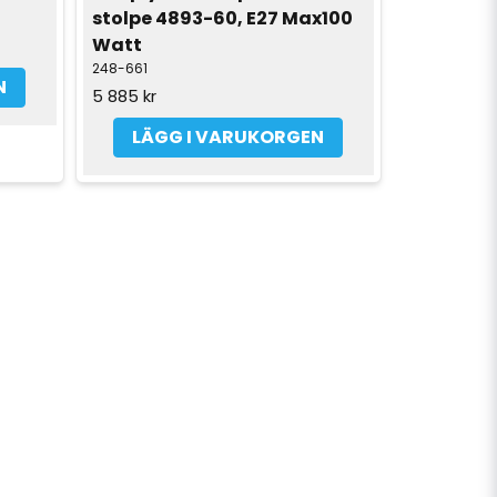
stolpe 4893-60, E27 Max100 
Watt
248-661
N
5 885 kr
LÄGG I VARUKORGEN