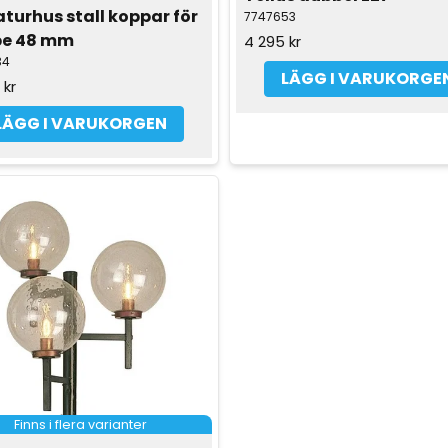
turhus stall koppar för 
7747653
pe 48 mm
4 295 kr
34
LÄGG I VARUKORGE
 kr
LÄGG I VARUKORGEN
Finns i flera varianter