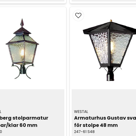
L
WESTAL
sberg stolparmatur 
Armaturhus Gustav svar
ar/klar 60 mm
för stolpe 48 mm
0
247-61 S48