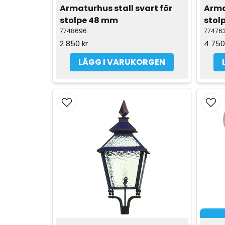
Armaturhus stall svart för 
Arma
stolpe 48 mm
stol
7748696
77476
2 850 kr
4 750
LÄGG I VARUKORGEN