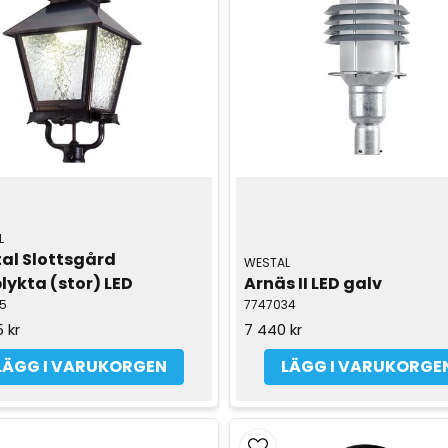
L
al Slottsgård 
WESTAL
lykta (stor) LED
Arnäs II LED galv
5
7747034
 kr
7 440 kr
LÄGG I VARUKORGEN
LÄGG I VARUKORGE