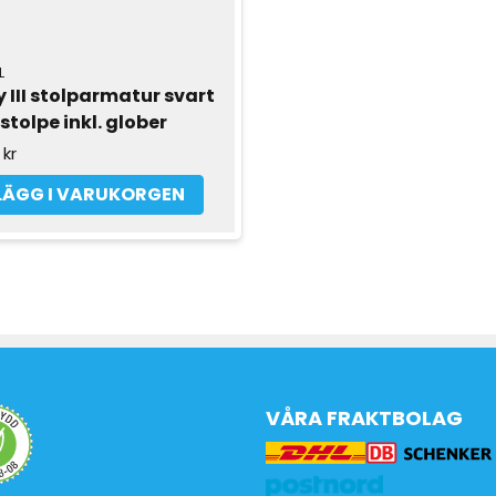
L
 III stolparmatur svart 
tolpe inkl. glober
 kr
LÄGG I VARUKORGEN
VÅRA FRAKTBOLAG