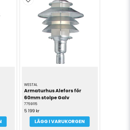
WESTAL
Armaturhus Alefors för 
60mm stolpe Galv
7759115
5 199 kr
N
LÄGG I VARUKORGEN