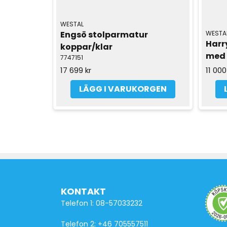
WESTAL
Engsö stolparmatur 
WESTA
Harry
koppar/klar
med s
7747151
17 699 kr
11 000
LÄGG I VARUKORGEN
KONTAKT
Telefon 1: 08-57033232
Telefon 2: +46 705557511