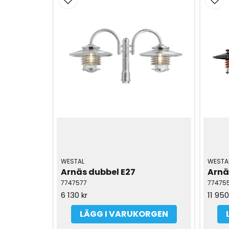
WESTAL
WESTA
Arnäs dubbel E27
Arnä
7747577
774755
6 130 kr
11 950
LÄGG I VARUKORGEN