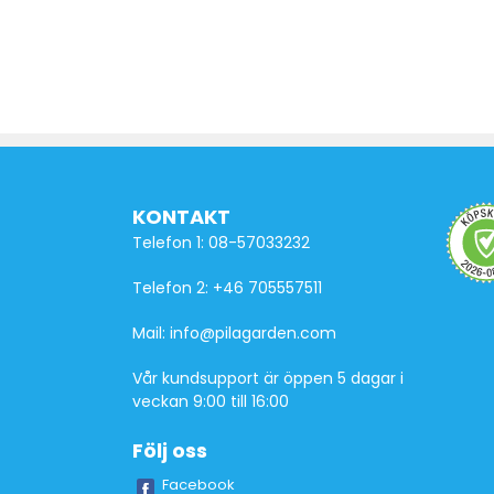
KONTAKT
Telefon 1: 08-57033232
Telefon 2: +46 705557511
Mail: info@pilagarden.com
Vår kundsupport är öppen 5 dagar i
veckan 9:00 till 16:00
Följ oss
Facebook