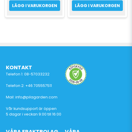
LÄGG I VARUKORGEN
LÄGG I VARUKORGEN
KONTAKT
Telefon 1: 08-57033232
Telefon 2: +46 705557511
Mail: info@pilagarden.com
Vår kundsupport är öppen
5 dagar i veckan 9:00 till 16:00
VÅRA FRAKTBOLAG
VÅRA