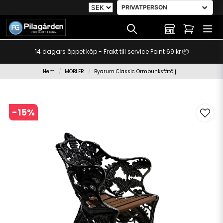
14 dagars öppet köp - Frakt till service Point 69 kr 📦
Hem
MÖBLER
Byarum Classic Ormbunksfåtölj
-
15
%