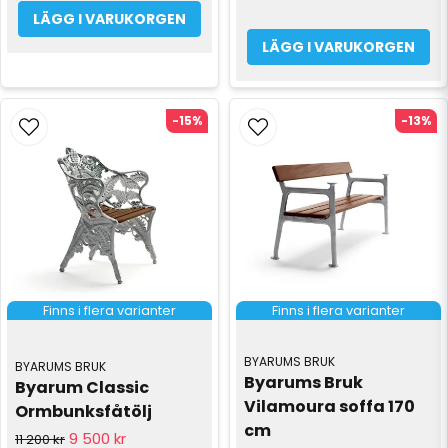
LÄGG I VARUKORGEN
LÄGG I VARUKORGEN
-15%
-13%
Finns i flera varianter
Finns i flera varianter
BYARUMS BRUK
BYARUMS BRUK
Byarums Bruk 
Byarum Classic 
Vilamoura soffa 170 
Ormbunksfåtölj
cm
9 500 kr
11 200 kr