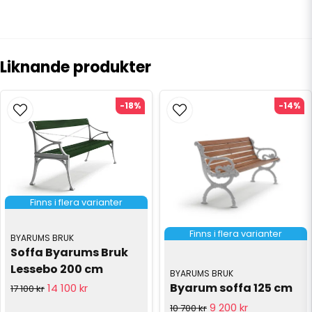
Liknande produkter
-18%
-14%
Finns i flera varianter
Finns i flera varianter
BYARUMS BRUK
Soffa Byarums Bruk 
Lessebo 200 cm
BYARUMS BRUK
Byarum soffa 125 cm
14 100 kr
17 100 kr
9 200 kr
10 700 kr