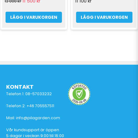
11 500 kr
11 100 kr
13 000 kr
LÄGG I VARUKORGEN
LÄGG I VARUKORGEN
KONTAKT
Telefon 1: 08-57033232
Telefon 2: +46 705557511
Mail: info@pilagarden.com
Vår kundsupport är öppen
5 dagar i veckan 9:00 till 16:00