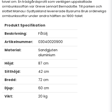
tvivel om. En trädgårdsprofil som verkligen uppskattade
ormbunkssoffan var Greve Lennart Bernadotte. Till parken och
slottet Mainau i Sydtyskland levererade Byarums Bruk oräkneliga
ormbunkssoffor under andra hälften av 1900-talet.
Produkt Specifikation
Beskrivning:
Fåtölj
Artikelnummer:
03040020900
Material:
Sandgjuten
aluminium
Höjd:
87 cm
Sitthöjd:
42 cm
Bredd:
72 cm
Djup:
60 cm
Vikt:
20 kg