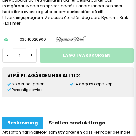
blev populär och ett vanligt inslag i engelska parker och
trädgårdar. Modellen spreds också till andra länder och snart
hade flera svenska gjuterier ormbunkssoffan på sitt
tillverkningsprogram. Av dessa återstår idag bara Byarums Bruk.
Läs mer
03040020900
LÄGG I VARUKORGEN
-
+
VI PÅ PILAGÅRDEN HAR ALLTID:
Nöjd kund-garanti
14 dagars öppet köp
Personlig service
Beskrivning
Ställ en produktfråga
Att soffan har kvaliteter som utmärker en klassiker råder det inget