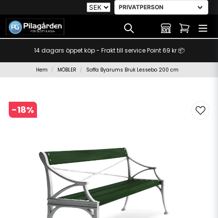
14 dagars öppet köp - Frakt till service Point 69 kr 📦
Hem
MÖBLER
Soffa Byarums Bruk Lessebo 200 cm
-
18
%