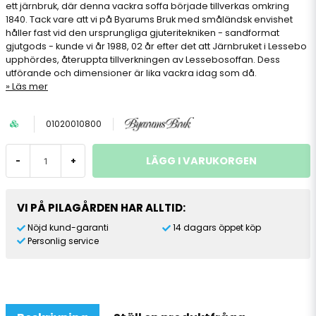
ett järnbruk, där denna vackra soffa började tillverkas omkring
1840. Tack vare att vi på Byarums Bruk med småländsk envishet
håller fast vid den ursprungliga gjuteritekniken - sandformat
gjutgods - kunde vi år 1988, 02 år efter det att Järnbruket i Lessebo
upphördes, återuppta tillverkningen av Lessebosoffan. Dess
utförande och dimensioner är lika vackra idag som då.
Läs mer
01020010800
LÄGG I VARUKORGEN
-
+
VI PÅ PILAGÅRDEN HAR ALLTID:
Nöjd kund-garanti
14 dagars öppet köp
Personlig service