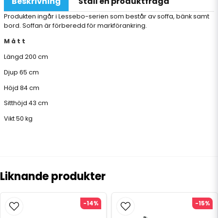
Beskrivning
Ställ en produktfråga
Produkten ingår i Lessebo-serien som består av soffa, bänk samt
bord. Soffan är förberedd för markförankring.
M å t t
Längd 200 cm
Djup 65 cm
Höjd 84 cm
Sitthöjd 43 cm
Vikt 50 kg
Liknande produkter
-14%
-15%