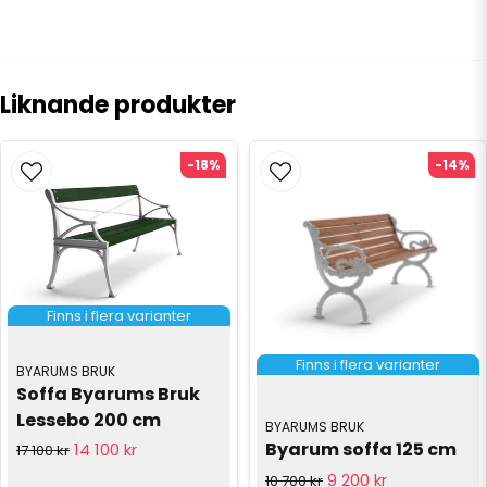
Liknande produkter
-18%
-14%
Finns i flera varianter
Finns i flera varianter
BYARUMS BRUK
Soffa Byarums Bruk 
Lessebo 200 cm
BYARUMS BRUK
Byarum soffa 125 cm
14 100 kr
17 100 kr
9 200 kr
10 700 kr