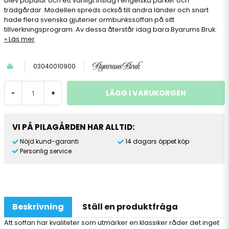
blev populär och ett vanligt inslag i engelska parker och
trädgårdar. Modellen spreds också till andra länder och snart
hade flera svenska gjuterier ormbunkssoffan på sitt
tillverkningsprogram. Av dessa återstår idag bara Byarums Bruk.
Läs mer
03040010900
LÄGG I VARUKORGEN
-
+
VI PÅ PILAGÅRDEN HAR ALLTID:
Nöjd kund-garanti
14 dagars öppet köp
Personlig service
Beskrivning
Ställ en produktfråga
Att soffan har kvaliteter som utmärker en klassiker råder det inget