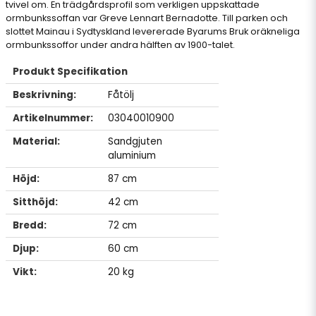
tvivel om. En trädgårdsprofil som verkligen uppskattade
ormbunkssoffan var Greve Lennart Bernadotte. Till parken och
slottet Mainau i Sydtyskland levererade Byarums Bruk oräkneliga
ormbunkssoffor under andra hälften av 1900-talet.
Produkt Specifikation
Beskrivning:
Fåtölj
Artikelnummer:
03040010900
Material:
Sandgjuten
aluminium
Höjd:
87 cm
Sitthöjd:
42 cm
Bredd:
72 cm
Djup:
60 cm
Vikt:
20 kg