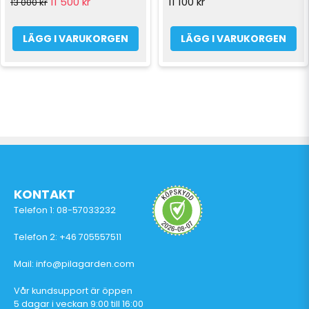
11 500 kr
11 100 kr
13 000 kr
LÄGG I VARUKORGEN
LÄGG I VARUKORGEN
KONTAKT
Telefon 1: 08-57033232
Telefon 2: +46 705557511
Mail: info@pilagarden.com
Vår kundsupport är öppen
5 dagar i veckan 9:00 till 16:00