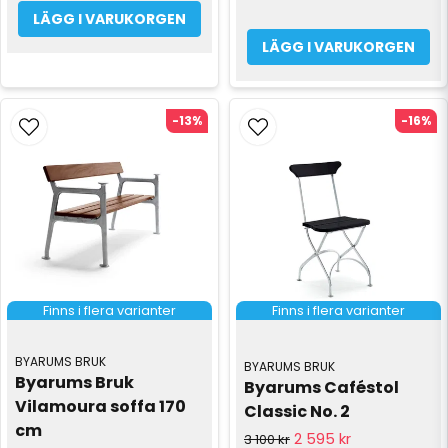
LÄGG I VARUKORGEN
LÄGG I VARUKORGEN
-13%
-16%
Finns i flera varianter
Finns i flera varianter
BYARUMS BRUK
BYARUMS BRUK
Byarums Bruk 
Byarums Caféstol 
Vilamoura soffa 170 
Classic No. 2
cm
2 595 kr
3 100 kr