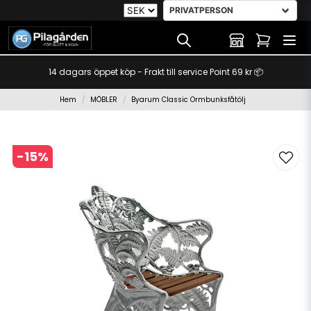
14 dagars öppet köp - Frakt till service Point 69 kr 📦
Hem
MÖBLER
Byarum Classic Ormbunksfåtölj
-
15
%