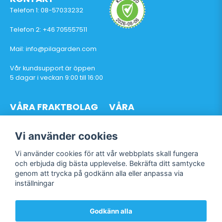
Telefon 1: 08-57033232
Telefon 2: +46 705557511
Mail: info@pilagarden.com
Vår kundsupport är öppen
5 dagar i veckan 9:00 till 16:00
VÅRA FRAKTBOLAG
VÅRA
BETALTJÄNSTER
Vi använder cookies
Vi använder cookies för att vår webbplats skall fungera
och erbjuda dig bästa upplevelse. Bekräfta ditt samtycke
genom att trycka på godkänn alla eller anpassa via
Följ oss
inställningar
Facebook
Instagram
Godkänn alla
TikTok