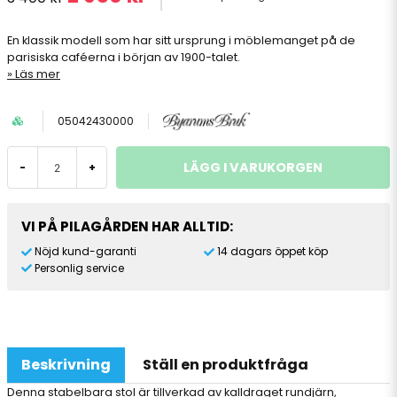
En klassik modell som har sitt ursprung i möblemanget på de
parisiska caféerna i början av 1900-talet.
Läs mer
05042430000
LÄGG I VARUKORGEN
-
+
VI PÅ PILAGÅRDEN HAR ALLTID:
Nöjd kund-garanti
14 dagars öppet köp
Personlig service
Beskrivning
Ställ en produktfråga
Denna stabelbara stol är tillverkad av kalldraget rundjärn,