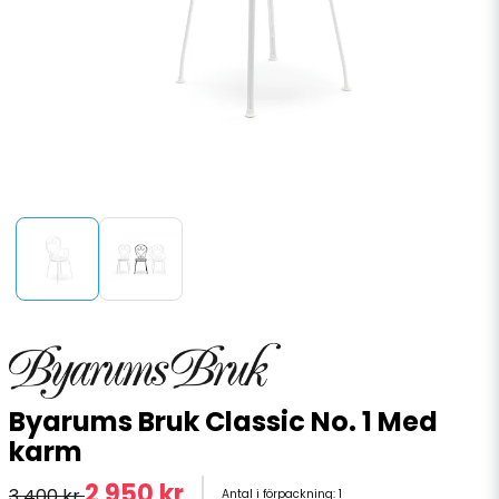
Byarums Bruk Classic No. 1 Med
karm
2 950 kr
3 400 kr
Antal i förpackning:
1