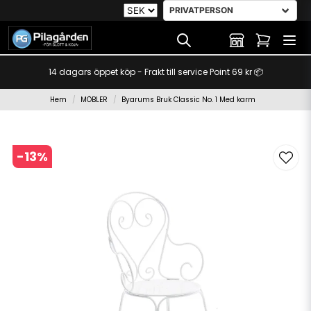
14 dagars öppet köp - Frakt till service Point 69 kr 📦
Hem
MÖBLER
Byarums Bruk Classic No. 1 Med karm
-
13
%