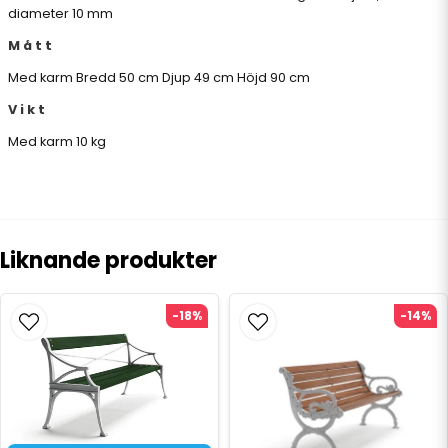
diameter 10 mm
M å t t
Med karm Bredd 50 cm Djup 49 cm Höjd 90 cm
V i k t
Med karm 10 kg
Liknande produkter
-18%
-14%