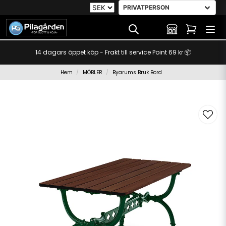
14 dagars öppet köp - Frakt till service Point 69 kr 📦
Hem
MÖBLER
Byarums Bruk Bord