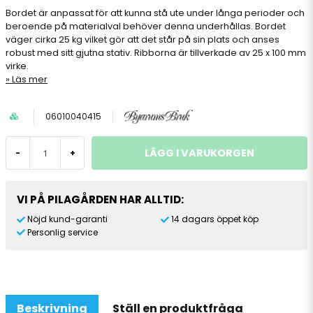
Bordet är anpassat för att kunna stå ute under långa perioder och
beroende på materialval behöver denna underhållas. Bordet
väger cirka 25 kg vilket gör att det står på sin plats och anses
robust med sitt gjutna stativ. Ribborna är tillverkade av 25 x 100 mm
virke.
Läs mer
06010040415
LÄGG I VARUKORGEN
-
+
VI PÅ PILAGÅRDEN HAR ALLTID:
Nöjd kund-garanti
14 dagars öppet köp
Personlig service
Beskrivning
Ställ en produktfråga