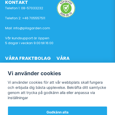
KONTAKT
Telefon 1: 08-57033232
Telefon 2: +46 705557511
Mail: info@pilagarden.com
Vår kundsupport är öppen
5 dagar i veckan 9:00 till 16:00
VÅRA FRAKTBOLAG
VÅRA
BETALTJÄNSTER
Vi använder cookies
Vi använder cookies för att vår webbplats skall fungera
och erbjuda dig bästa upplevelse. Bekräfta ditt samtycke
genom att trycka på godkänn alla eller anpassa via
Följ oss
inställningar
Facebook
Instagram
Godkänn alla
TikTok