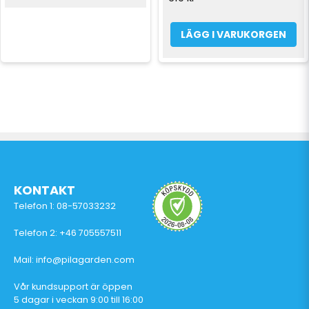
LÄGG I VARUKORGEN
KONTAKT
Telefon 1: 08-57033232
Telefon 2: +46 705557511
Mail: info@pilagarden.com
Vår kundsupport är öppen
5 dagar i veckan 9:00 till 16:00