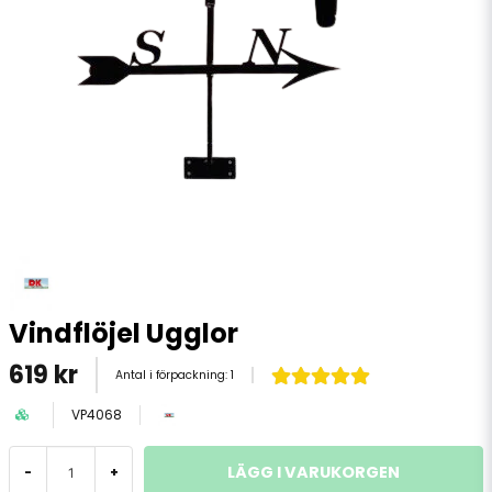
Vindflöjel Ugglor
619 kr
Antal i förpackning:
1
VP4068
LÄGG I VARUKORGEN
-
+