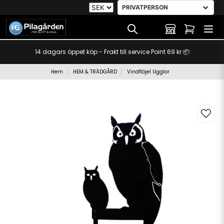
14 dagars öppet köp - Frakt till service Point 69 kr 📦
Hem
HEM & TRÄDGÅRD
Vindflöjel Ugglor