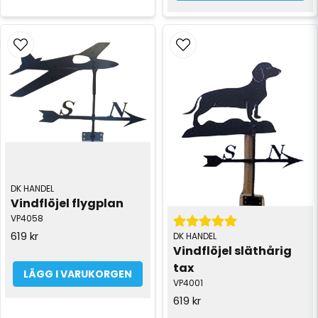
DK HANDEL
Vindflöjel flygplan
VP4058
619 kr
DK HANDEL
Vindflöjel släthårig 
tax
LÄGG I VARUKORGEN
VP4001
619 kr