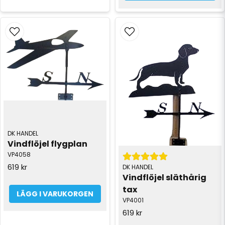
DK HANDEL
Vindflöjel flygplan
VP4058
619 kr
DK HANDEL
Vindflöjel släthårig 
tax
LÄGG I VARUKORGEN
VP4001
619 kr