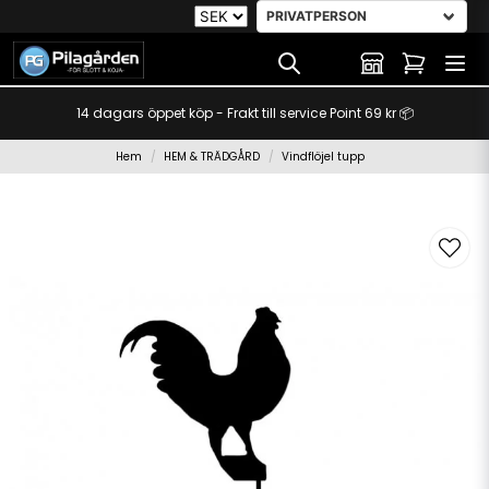
14 dagars öppet köp - Frakt till service Point 69 kr 📦
Hem
HEM & TRÄDGÅRD
Vindflöjel tupp