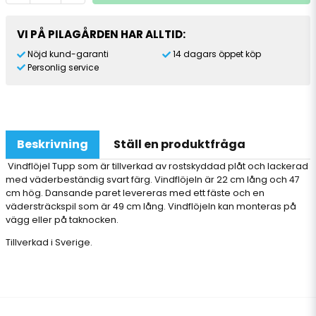
VI PÅ PILAGÅRDEN HAR ALLTID:
Nöjd kund-garanti
14 dagars öppet köp
Personlig service
Beskrivning
Ställ en produktfråga
Vindflöjel Tupp som är tillverkad av rostskyddad plåt och lackerad
med väderbeständig svart färg. Vindflöjeln är 22 cm lång och 47
cm hög. Dansande paret levereras med ett fäste och en
vädersträckspil som är 49 cm lång. Vindflöjeln kan monteras på
vägg eller på taknocken.
Tillverkad i Sverige.