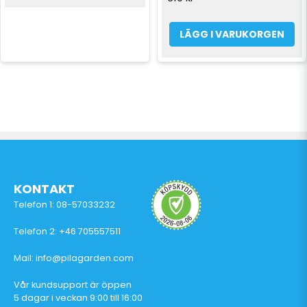
LÄGG I VARUKORGEN
KONTAKT
Telefon 1: 08-57033232
Telefon 2: +46 705557511
Mail: info@pilagarden.com
Vår kundsupport är öppen
5 dagar i veckan 9:00 till 16:00