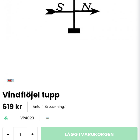
Vindflöjel tupp
619 kr
Antal i förpackning:
1
VP4023
LÄGG I VARUKORGEN
-
+