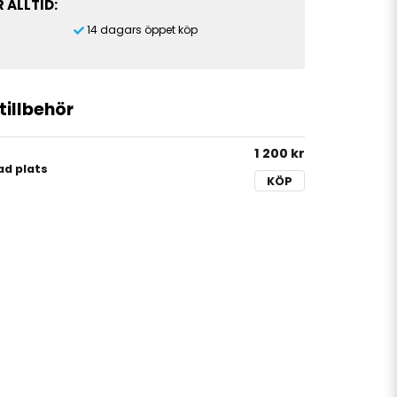
 ALLTID:
14 dagars öppet köp
illbehör
1 200 kr
sad plats
KÖP