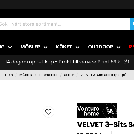
NG
MÖBLER
KÖKET
OUTDOOR
R
14 dagars öppet köp - Frakt till service Point 69 kr 📦
Hem
MÖBLER
Innemöbler
Soffor
VELVET 3-Sits Soffa Ljusgrå
VELVET 3-Sits S