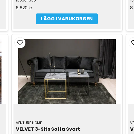
15556-655
1
6 820 kr
8
LÄGG I VARUKORGEN
VENTURE HOME
V
VELVET 3-Sits Soffa Svart
V