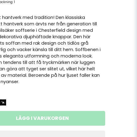
packning:
1
t hantverk med tradition! Den klassiska
t hantverk som ärvts ner från generation till
tilsäker soffserie i Chesterfield design med
ekorativa djuphäftade knappar. Den här
ts soffan med rak design och tidlös grå
g och vacker känsla till ditt hem. Soffbenen i
ffans eleganta utformning och moderna look.
 tendens till att få tryckmärken när luggen
n göra att tyget ser slitet ut, vilket här helt
av material. Beroende på hur ljuset faller kan
a nyanser.
LÄGG I VARUKORGEN