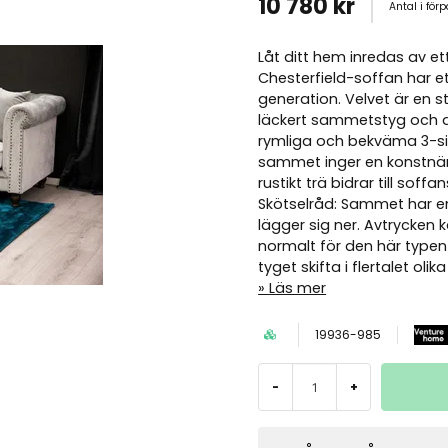
10 780 kr
Antal i för
Låt ditt hem inredas av et
Chesterfield-soffan har et
generation. Velvet är en s
läckert sammetstyg och d
rymliga och bekväma 3-si
sammet inger en konstnärli
rustikt trä bidrar till so
Skötselråd: Sammet har en
lägger sig ner. Avtrycken ka
normalt för den här typen 
tyget skifta i flertalet olik
Läs mer
19936-985
-
+