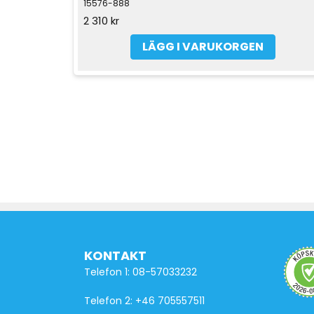
15576-888
2 310 kr
LÄGG I VARUKORGEN
KONTAKT
Telefon 1: 08-57033232
Telefon 2: +46 705557511