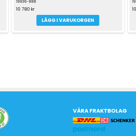
19936-888
1
10 780 kr
1
LÄGG I VARUKORGEN
VÅRA FRAKTBOLAG