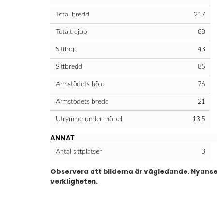
Total bredd
217
Totalt djup
88
Sitthöjd
43
Sittbredd
85
Armstödets höjd
76
Armstödets bredd
21
Utrymme under möbel
13.5
ANNAT
Antal sittplatser
3
Observera att bilderna är vägledande. Nyanser 
verkligheten.