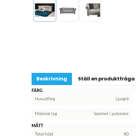
Beskrivning
Ställ en produktfråga
FÄRG
Huvudfärg
Ljusgrå
Material tyg
Sammet i polyester
MÅTT
Total höjd
80