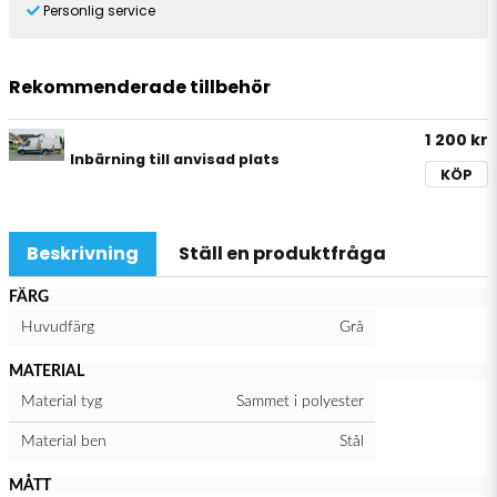
Personlig service
Rekommenderade tillbehör
1 200 kr
Inbärning till anvisad plats
KÖP
Beskrivning
Ställ en produktfråga
FÄRG
Huvudfärg
Grå
MATERIAL
Material tyg
Sammet i polyester
Material ben
Stål
MÅTT