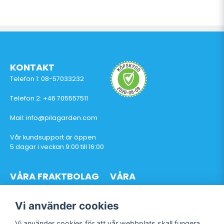
KONTAKT
Telefon 1: 08-57033232
Telefon 2: +46 705557511
Mail: info@pilagarden.com
Vår kundsupport är öppen
5 dagar i veckan 9:00 till 16:00
VÅRA FRAKTBOLAG
VÅRA
BETALTJÄNSTER
Vi använder cookies
Vi använder cookies för att vår webbplats skall fungera