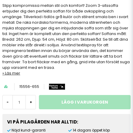
Slipp kompromissa mellan stil och komfort! Zoom 3-sitssoffa
erbjuder dig den perfekta soffan för både avkoppling och
umgänge. Tillverkad i tidlös grå kulör och stilrent smala ben i svart
metall. De raka nordiska formerna, moderna stilrenheten och
mjuka stoppningen ger dig en inbjudande soffa som står sig över
tid. Inget hem är komplett utan den perfekta soffan! Soffans mått:
Bredd: 262 cm, Djup: 54 cm, Höjd: 80 cm. Skötselråd: Se till att dina
möbler inte står direkt i solljus. Använd textilspray för att
impregnera textilen innan du börjar använda den, det kommer
även göra att eventuell smuts och fläckar blir lättare att ta bort
framöver. Ta bort fläckar med en gång, gnid inte utan försökt suga
upp varsamt med en trasa.
Läs mer
15556-655
LÄGG I VARUKORGEN
-
+
VI PÅ PILAGÅRDEN HAR ALLTID:
Nöjd kund-garanti
14 dagars öppet köp