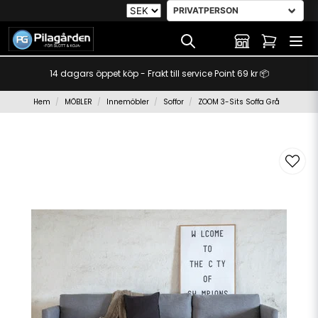
14 dagars öppet köp - Frakt till service Point 69 kr 📦
Hem
MÖBLER
Innemöbler
Soffor
ZOOM 3-Sits Soffa Grå