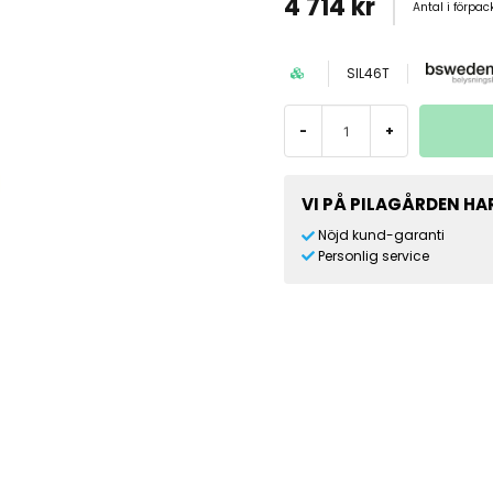
4 714 kr
Antal i förpa
SIL46T
-
+
VI PÅ PILAGÅRDEN HAR
Nöjd kund-garanti
Personlig service