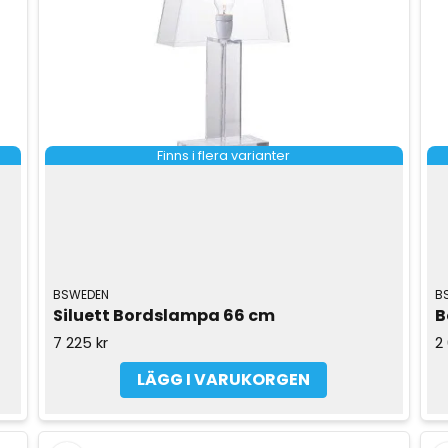
Finns i flera varianter
BSWEDEN
B
Siluett Bordslampa 66 cm
B
7 225 kr
2
LÄGG I VARUKORGEN