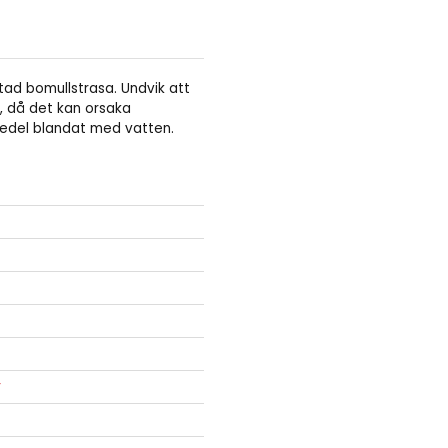
ad bomullstrasa. Undvik att
, då det kan orsaka
medel blandat med vatten.
r