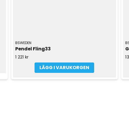
BSWEDEN
B
Pendel Fling33
G
1 221 kr
13
LÄGG I VARUKORGEN