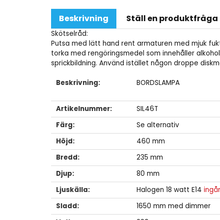
Beskrivning
Ställ en produktfråga
Skötselråd:
Putsa med lätt hand rent armaturen med mjuk fukt
torka med rengöringsmedel som innehåller alkohol
sprickbildning. Använd istället någon droppe disk
Beskrivning:
BORDSLAMPA
Artikelnummer:
SIL46T
Färg:
Se alternativ
Höjd:
460 mm
Bredd:
235 mm
Djup:
80 mm
Ljuskälla:
Halogen 18 watt E14
ingå
Sladd:
1650 mm med dimmer