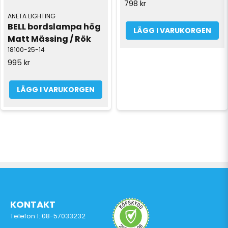
798 kr
ANETA LIGHTING
BELL bordslampa hög 
LÄGG I VARUKORGEN
Matt Mässing / Rök
18100-25-14
995 kr
LÄGG I VARUKORGEN
KONTAKT
Telefon 1: 08-57033232