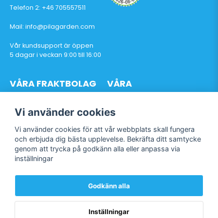
Telefon 2: +46 705557511
Mail: info@pilagarden.com
Vår kundsupport är öppen
5 dagar i veckan 9:00 till 16:00
VÅRA FRAKTBOLAG
VÅRA
BETALTJÄNSTER
Vi använder cookies
Vi använder cookies för att vår webbplats skall fungera
och erbjuda dig bästa upplevelse. Bekräfta ditt samtycke
genom att trycka på godkänn alla eller anpassa via
Följ oss
inställningar
Facebook
Instagram
Godkänn alla
TikTok
Inställningar