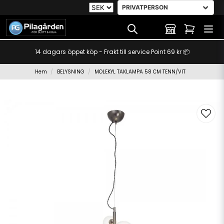
14 dagars öppet köp - Frakt till service Point 69 kr 📦
Hem
BELYSNING
MOLEKYL TAKLAMPA 58 CM TENN/VIT