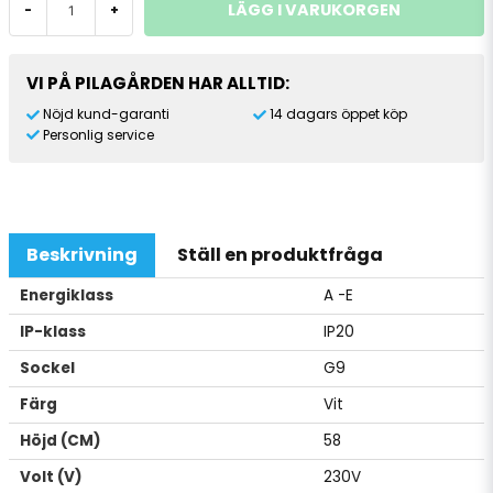
LÄGG I VARUKORGEN
-
+
VI PÅ PILAGÅRDEN HAR ALLTID:
Nöjd kund-garanti
14 dagars öppet köp
Personlig service
Beskrivning
Ställ en produktfråga
Energiklass
A -E
IP-klass
IP20
Sockel
G9
Färg
Vit
Höjd (CM)
58
Volt (V)
230V