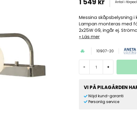
1 549 kr
Antal i förpa
Messina skåpsbelysning i 
Lampan monteras med fö
2x25W G9, ingår ej. Ström
Läs mer
10907-20
-
+
VI PÅ PILAGÅRDEN HAR
Nöjd kund-garanti
Personlig service