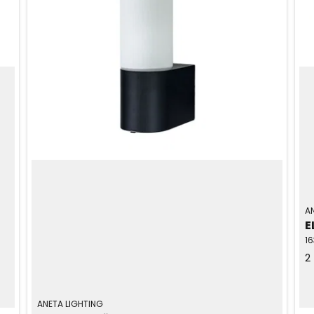
A
E
1
2
ANETA LIGHTING