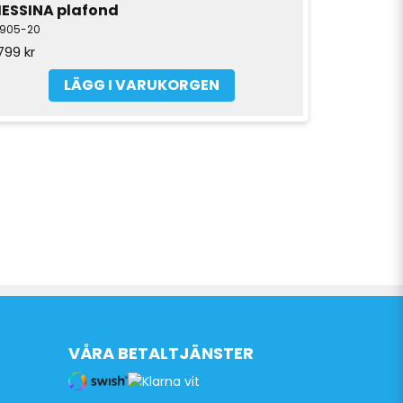
ESSINA plafond
6905-20
799 kr
LÄGG I VARUKORGEN
VÅRA BETALTJÄNSTER