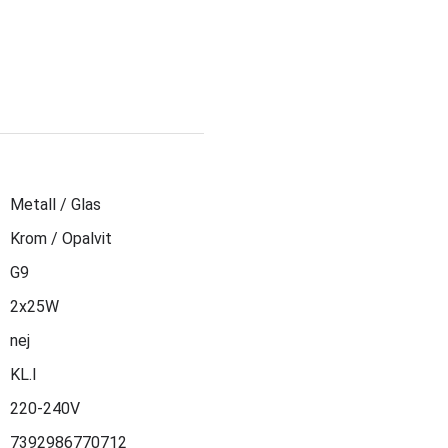
Metall / Glas
Krom / Opalvit
G9
2x25W
nej
KL.I
220-240V
7392986770712