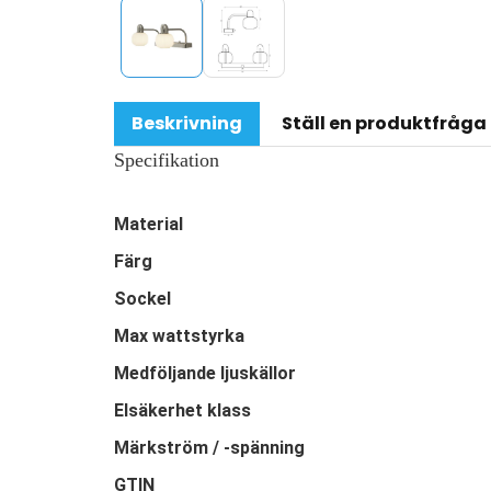
Beskrivning
Ställ en produktfråga
Specifikation
Material
Färg
Sockel
Max wattstyrka
Medföljande ljuskällor
Elsäkerhet klass
Märkström / -spänning
GTIN