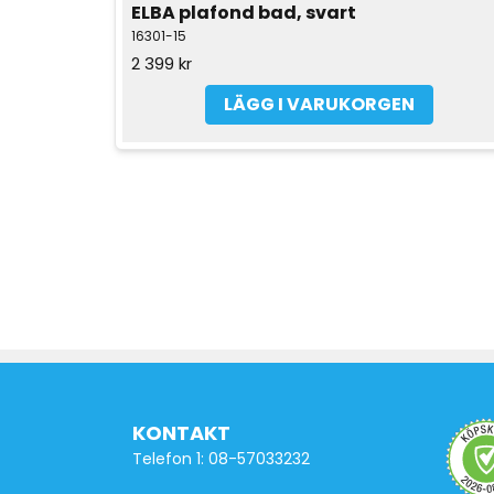
ELBA plafond bad, svart
16301-15
2 399 kr
LÄGG I VARUKORGEN
KONTAKT
Telefon 1: 08-57033232