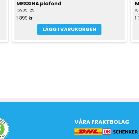
MESSINA plafond
M
16905-25
1
1 899 kr
1 
LÄGG I VARUKORGEN
VÅRA FRAKTBOLAG