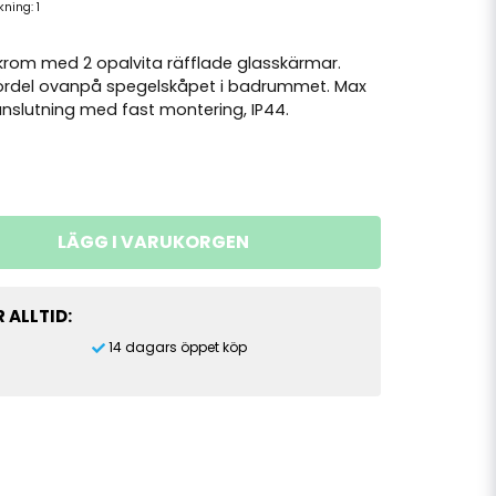
ckning:
1
krom med 2 opalvita räfflade glasskärmar.
rdel ovanpå spegelskåpet i badrummet. Max
anslutning med fast montering, IP44.
LÄGG I VARUKORGEN
 ALLTID:
14 dagars öppet köp