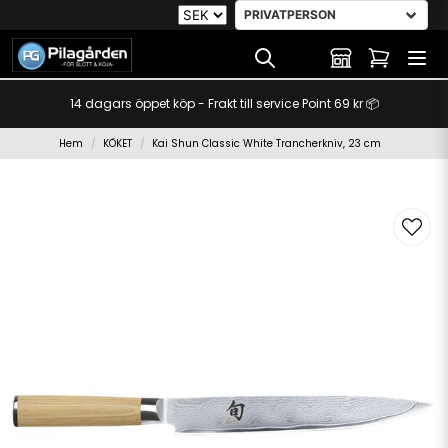
14 dagars öppet köp - Frakt till service Point 69 kr 📦
Hem
KÖKET
Kai Shun Classic White Trancherkniv, 23 cm