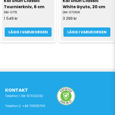
Kai Shun Classic 
Kai Shun Classic 
Tournierkniv, 6 cm
White Gyuto, 20 cm
DM-0715
DM-0706W
1 549 kr
3 299 kr
LÄGG I VARUKORGEN
LÄGG I VARUKORGEN
KONTAKT
Telefon 1: 08-57033232
Telefon 2: +46 705557511