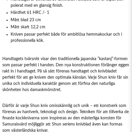
polerat med en glansig finish.
Hårdhet 61 HRC /- 1
Mått blad 23 cm
Mått skaft 12,2 cm
Kniven passar perfekt både för ambitiösa hemmakockar och i
professionella kök.
Handtagets tvärsnitt visar den traditionella japanska ”kastanj”-formen
som passar perfekt i handen. Den nya konstruktionen förlänger eggen
rakt in i handtaget. På så sätt förenas handtaget och knivbladet
perfekt för att ge kniven den optimala känslan. Varje Shun kniv får sin
unika och individuella karaktär genom att förfina den naturliga
skönheten hos damaskmönstret.
Därför är varje Shun kniv omisskännlig och unik – ett konstverk som
förenas av hantverk, teknologi och design. Tekniken för att tillverka de
finaste kockknivarna som inspireras av den mästerliga konsten för
Samuraisvärd möjliggör att Shun seriens knivblad även kan formas
som västerländska knivar.