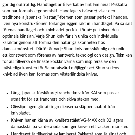
gör dig outtröttlig. Handtaget är tillverkat av fint laminerat Pakkaträ
som har formats ergonomiskt. Handtagets tvärsnitt visar den
traditionella japanska ”kastanj”-formen som passar perfekt i handen.
Den nya konstruktionen förlänger eggen rakt in i handtaget. På så sätt
förenas handtaget och knivbladet perfekt för att ge kniven den
optimala känslan. Varje Shun kniv får sin unika och individuella
karaktär genom att förfina den naturliga skönheten hos
damaskmönstret. Därför är varje Shun kniv omisskännlig och unik –
ett konstverk som förenas av hantverk, teknologi och design. Tekniken
för att tillverka de finaste kockknivarna som inspireras av den
mästerliga konsten för Samuraisvärd möjliggör att Shun seriens
knivblad även kan formas som västerländska knivar.
Lång, japansk förskärare/trancherkniv från KAI som passar
utmärkt för att tranchera och skiva steken med.
Olivslipningen gör att ingredienserna släpper snabbt från
knivbladet.
Kniven har en kärna av kvalitetsstålet VG-MAX och 32 lagers
damaskstål på vardera sida som ger kniven ett vackert mönster.
Handtaget är tillverkat av laminerat Pakkaträ som är slipat och