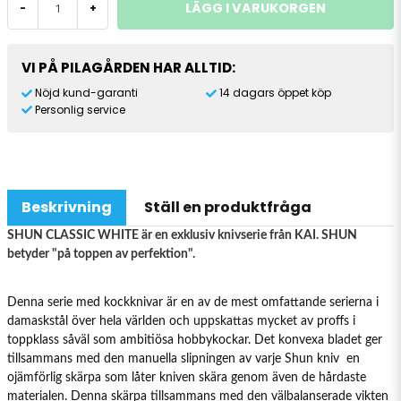
LÄGG I VARUKORGEN
-
+
VI PÅ PILAGÅRDEN HAR ALLTID:
Nöjd kund-garanti
14 dagars öppet köp
Personlig service
Beskrivning
Ställ en produktfråga
SHUN CLASSIC WHITE är en exklusiv knivserie från KAI. SHUN
betyder "på toppen av perfektion".
Denna serie med kockknivar är en av de mest omfattande serierna i
damaskstål över hela världen och uppskattas mycket av proffs i
toppklass såväl som ambitiösa hobbykockar. Det konvexa bladet ger
tillsammans med den manuella slipningen av varje Shun kniv en
ojämförlig skärpa som låter kniven skära genom även de hårdaste
materialen. Denna skärpa tillsammans med den välbalanserade vikten