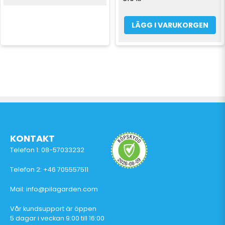
LÄGG I VARUKORGEN
KONTAKT
Telefon 1: 08-57033232
Telefon 2: +46 705557511
Mail: info@pilagarden.com
Vår kundsupport är öppen
5 dagar i veckan 9:00 till 16:00