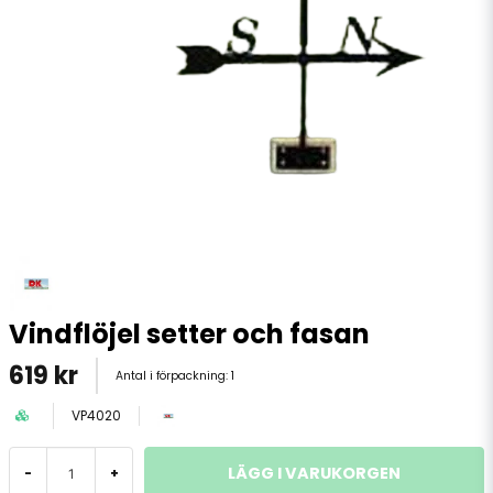
Vindflöjel setter och fasan
619 kr
Antal i förpackning:
1
VP4020
LÄGG I VARUKORGEN
-
+