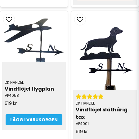
DK HANDEL
Vindflöjel flygplan
VP4058
619 kr
DK HANDEL
Vindflöjel släthårig 
tax
LÄGG I VARUKORGEN
VP4001
619 kr