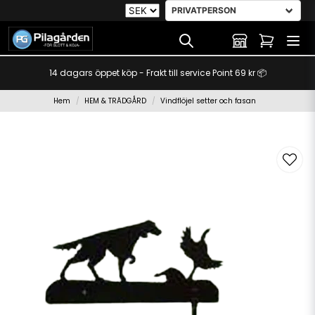
14 dagars öppet köp - Frakt till service Point 69 kr 📦
Hem
HEM & TRÄDGÅRD
Vindflöjel setter och fasan