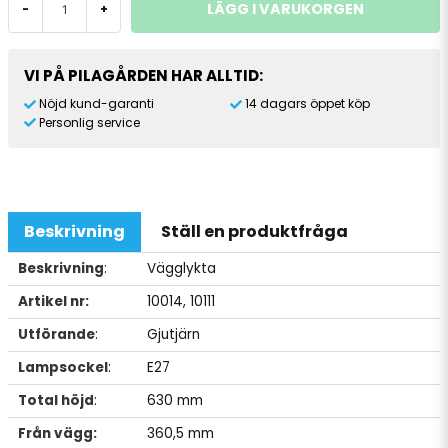
LÄGG I VARUKORGEN
-
+
VI PÅ PILAGÅRDEN HAR ALLTID:
Nöjd kund-garanti
14 dagars öppet köp
Personlig service
Beskrivning
Ställ en produktfråga
Beskrivning
:
Vägglykta
Artikel nr:
10014, 10111
Utförande
:
Gjutjärn
Lampsockel
:
E27
Total höjd
:
630 mm
Från vägg:
360,5 mm