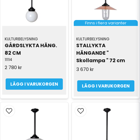
Finns i flera varianter
KULTURBELYSNING
KULTURBELYSNING
GÅRDSLYKTA HÄNG. 
STALLYKTA 
82 CM
HÄNGANDE " 
11114
Skollampa " 72 cm
2 780 kr
3 670 kr
LÄGG I VARUKORGEN
LÄGG I VARUKORGEN