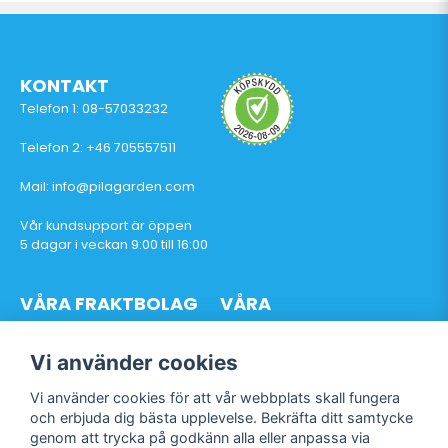
KONTAKT
Telefon 1: 08-57033232
Telefon 2: +46 705557511
Mail: info@pilagarden.com
Vår kundsupport är öppen
5 dagar i veckan 9:00 till 16:00
VÅRA FRAKTBOLAG
VÅRA
BETALTJÄNSTER
Vi använder cookies
Vi använder cookies för att vår webbplats skall fungera
och erbjuda dig bästa upplevelse. Bekräfta ditt samtycke
genom att trycka på godkänn alla eller anpassa via
Följ oss