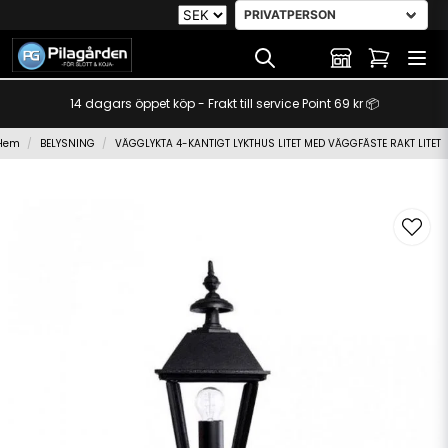
14 dagars öppet köp - Frakt till service Point 69 kr 📦
Hem
BELYSNING
VÄGGLYKTA 4-KANTIGT LYKTHUS LITET MED VÄGGFÄSTE RAKT LITET