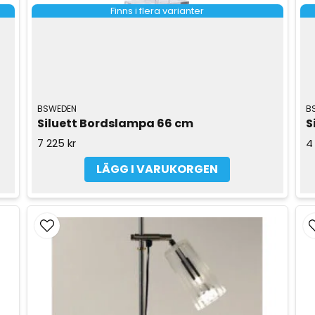
Finns i flera varianter
BSWEDEN
B
Siluett Bordslampa 66 cm
S
7 225 kr
4
LÄGG I VARUKORGEN