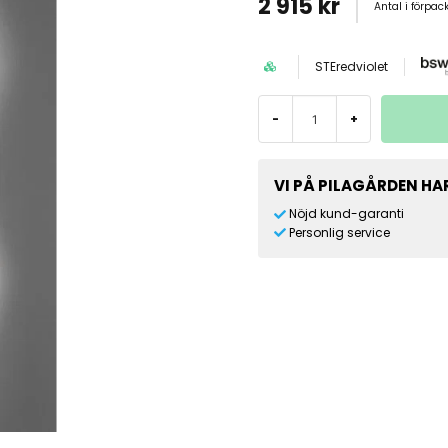
2 915 kr
Antal i förpac
STEredviolet
-
+
VI PÅ PILAGÅRDEN HAR
Nöjd kund-garanti
Personlig service