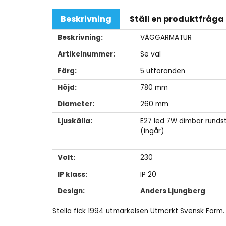
Beskrivning
Ställ en produktfråga
Beskrivning:
VÄGGARMATUR
Artikelnummer:
Se val
Färg:
5 utföranden
Höjd:
780 mm
Diameter:
260 mm
Ljuskälla:
E27 led 7W dimbar runds
(ingår)
Volt:
230
IP klass:
IP 20
Design:
Anders Ljungberg
Stella fick 1994 utmärkelsen Utmärkt Svensk Form.