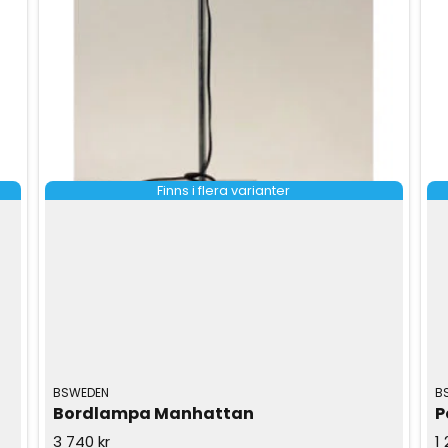
Finns i flera varianter
BSWEDEN
B
Bordlampa Manhattan 
P
3 740 kr
1 