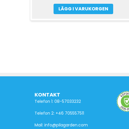
LÄGG I VARUKORGEN
KONTAKT
Telefon 1: 08-57033232
Telefon 2: +46 705557511
Mail: info@pilagarden.com