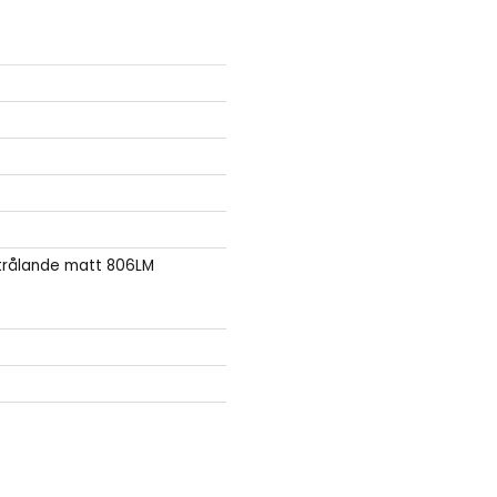
trålande matt 806LM