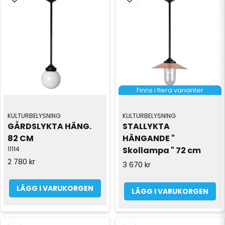
Finns i flera varianter
KULTURBELYSNING
KULTURBELYSNING
GÅRDSLYKTA HÄNG. 
STALLYKTA 
82 CM
HÄNGANDE " 
11114
Skollampa " 72 cm
2 780 kr
3 670 kr
LÄGG I VARUKORGEN
LÄGG I VARUKORGEN