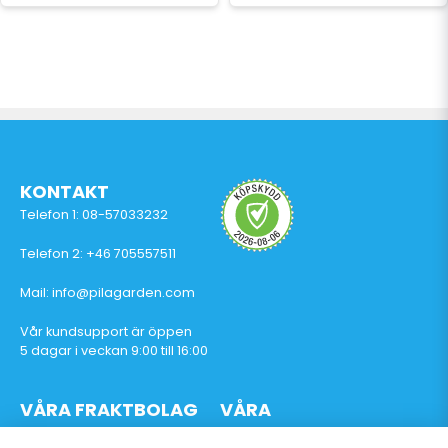
KONTAKT
Telefon 1: 08-57033232
Telefon 2: +46 705557511
Mail: info@pilagarden.com
Vår kundsupport är öppen
5 dagar i veckan 9:00 till 16:00
VÅRA FRAKTBOLAG
VÅRA
BETALTJÄNSTER