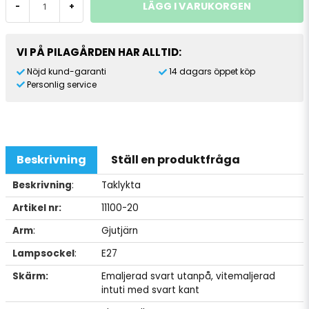
LÄGG I VARUKORGEN
-
+
VI PÅ PILAGÅRDEN HAR ALLTID:
Nöjd kund-garanti
14 dagars öppet köp
Personlig service
Beskrivning
Ställ en produktfråga
Beskrivning
:
Taklykta
Artikel nr:
11100-20
Arm
:
Gjutjärn
Lampsockel
:
E27
Skärm:
Emaljerad svart utanpå, vitemaljerad
intuti med svart kant