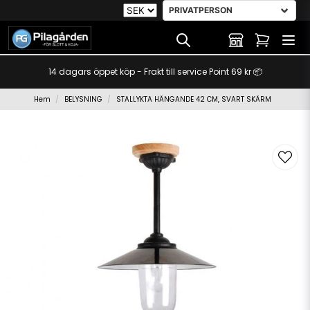
14 dagars öppet köp - Frakt till service Point 69 kr 📦
Hem
BELYSNING
STALLYKTA HÄNGANDE 42 CM, SVART SKÄRM