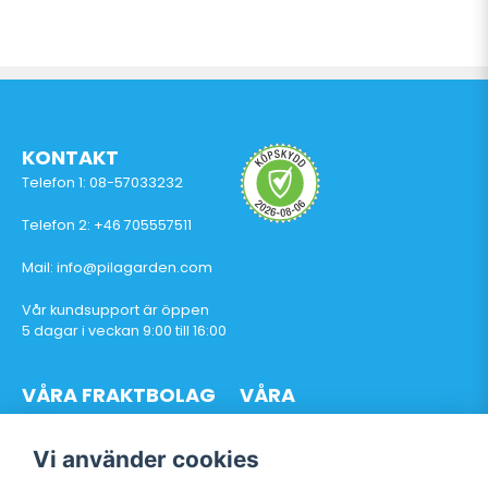
KONTAKT
Telefon 1: 08-57033232
Telefon 2: +46 705557511
Mail: info@pilagarden.com
Vår kundsupport är öppen
5 dagar i veckan 9:00 till 16:00
VÅRA FRAKTBOLAG
VÅRA
BETALTJÄNSTER
Vi använder cookies