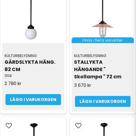
Finns i flera varianter
KULTURBELYSNING
KULTURBELYSNING
GÅRDSLYKTA HÄNG. 
STALLYKTA 
82 CM
HÄNGANDE " 
11114
Skollampa " 72 cm
2 780 kr
3 670 kr
LÄGG I VARUKORGEN
LÄGG I VARUKORGEN