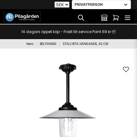
14 dagars öppet köp - Frakt till service Point 69 kr 📦
Hem
BELYSNING
STALLYKTA HÄNGANDE, 42 CM