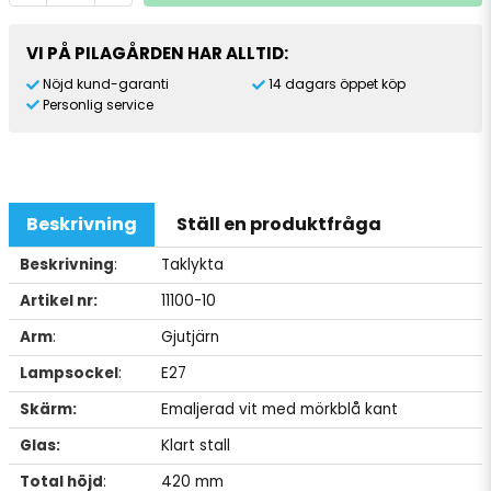
VI PÅ PILAGÅRDEN HAR ALLTID:
Nöjd kund-garanti
14 dagars öppet köp
Personlig service
Beskrivning
Ställ en produktfråga
Beskrivning
:
Taklykta
Artikel nr:
11100-10
Arm
:
Gjutjärn
Lampsockel
:
E27
Skärm:
Emaljerad vit med mörkblå kant
Glas:
Klart stall
Total höjd
:
420 mm