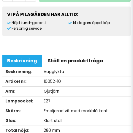
VI PÅ PILAGÅRDEN HAR ALLTID:
Nöjd kund-garanti
14 dagars öppet köp
Personlig service
Beskrivning
Ställ en produktfråga
Beskrivning
:
Vägglykta
Artikel nr:
10052-10
Arm
:
Gjutjärn
Lampsockel
:
E27
Skärm:
Emaljerad vit med mörkblå kant
Glas:
Klart stall
Total höjd
:
280 mm