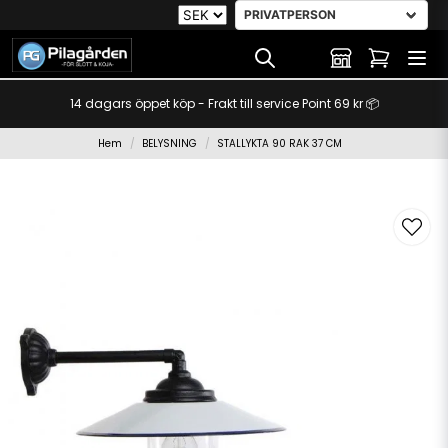
14 dagars öppet köp - Frakt till service Point 69 kr 📦
Hem
BELYSNING
STALLYKTA 90 RAK 37 CM