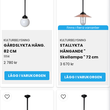
Finns i flera varianter
KULTURBELYSNING
KULTURBELYSNING
GÅRDSLYKTA HÄNG. 
STALLYKTA 
82 CM
HÄNGANDE " 
11114
Skollampa " 72 cm
2 780 kr
3 670 kr
LÄGG I VARUKORGEN
LÄGG I VARUKORGEN