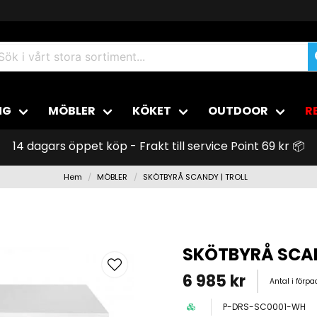
NG
MÖBLER
KÖKET
OUTDOOR
R
14 dagars öppet köp - Frakt till service Point 69 kr 📦
Hem
MÖBLER
SKÖTBYRÅ SCANDY | TROLL
SKÖTBYRÅ SCAN
6 985 kr
Antal i förp
P-DRS-SC0001-WH