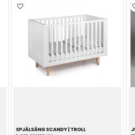
SPJÄLSÄNG SCANDY | TROLL
J