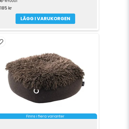
DB-RY0001
 185 kr
LÄGG I VARUKORGEN
Finns i flera varianter