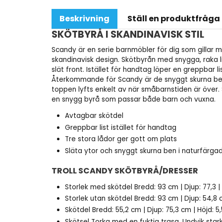
Beskrivning
Ställ en produktfråga
SKÖTBYRÅ I SKANDINAVISK STIL
Scandy är en serie barnmöbler för dig som gillar
skandinavisk design. Skötbyrån med snygga, raka l
slät front. Istället för handtag löper en greppbar 
Återkommande för Scandy är de snyggt skurna ben
toppen lyfts enkelt av när småbarnstiden är över. 
en snygg byrå som passar både barn och vuxna.
Avtagbar skötdel
Greppbar list istället för handtag
Tre stora lådor ger gott om plats
Släta ytor och snyggt skurna ben i naturfärgad
TROLL SCANDY SKÖTBYRÅ/DRESSER
Storlek med skötdel
Bredd: 93 cm | Djup: 77,3 |
Storlek utan skötdel
Bredd: 93 cm | Djup: 54,8 
Skötdel
Bredd: 55,2 cm | Djup: 75,3 cm | Höjd: 5
Skötsel
Torka med en fuktig trasa. Undvik star