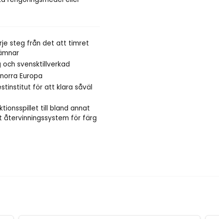
rje steg från det att timret
lämnar
g och svensktillverkad
 norra Europa
stinstitut för att klara såväl
tionsspillet till bland annat
t återvinningssystem för färg