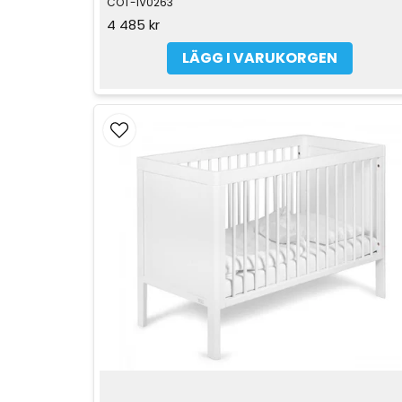
COT-IV0263
4 485 kr
LÄGG I VARUKORGEN