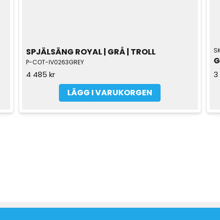
SPJÄLSÄNG ROYAL | GRÅ | TROLL
S
G
P-COT-IV0263GREY
4 485 kr
3
LÄGG I VARUKORGEN