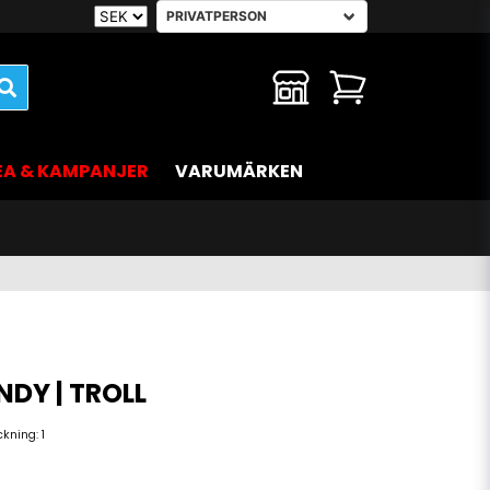
EA & KAMPANJER
VARUMÄRKEN
DY | TROLL
ackning:
1