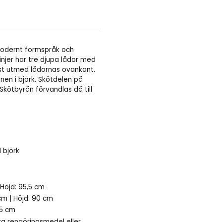
 modernt formspråk och
injer har tre djupa lådor med
list utmed lådornas ovankant.
en i björk. Skötdelen på
Skötbyrån förvandlas då till
 björk
 Höjd: 95,5 cm
cm | Höjd: 90 cm
,5 cm
ka rengöringsmedel eller