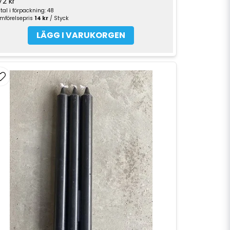
72 kr
tal i förpackning: 48
mförelsepris
14 kr
/ Styck
LÄGG I VARUKORGEN