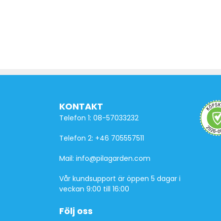
KONTAKT
Telefon 1: 08-57033232
Telefon 2: +46 705557511
Mail: info@pilagarden.com
Vår kundsupport är öppen 5 dagar i
veckan 9:00 till 16:00
Följ oss