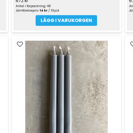
672 kr
6
Antal i förpackning: 48
An
Jämförelsepris
14 kr
/ Styck
Jä
LÄGG I VARUKORGEN