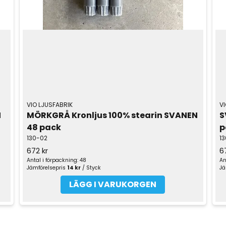
VIO LJUSFABRIK
VI
 
MÖRKGRÅ Kronljus 100% stearin SVANEN 
S
48 pack
p
130-02
13
672 kr
6
Antal i förpackning: 48
An
Jämförelsepris
14 kr
/ Styck
Jä
LÄGG I VARUKORGEN