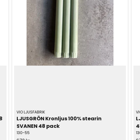
VIO LJUSFABRIK
VI
 
LJUSGRÖN Kronljus 100% stearin 
L
SVANEN 48 pack
4
130-55
1