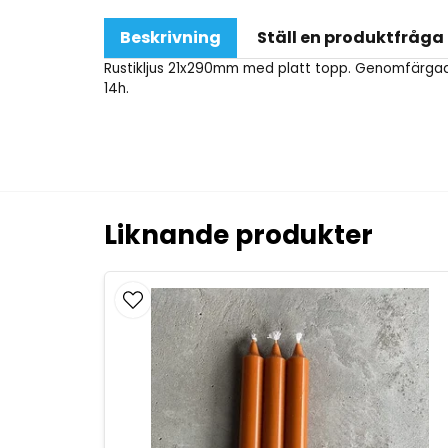
Beskrivning
Ställ en produktfråga
Rustikljus 21x290mm med platt topp. Genomfärgad.
14h.
Liknande produkter