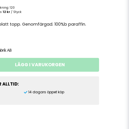
ckning:
120
is
12 kr
/ Styck
platt topp. Genomfärgad. 100%b paraffin.
LÄGG I VARUKORGEN
 ALLTID:
14 dagars öppet köp