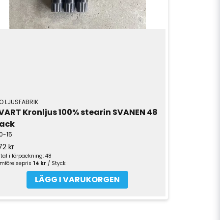
O LJUSFABRIK
VART Kronljus 100% stearin SVANEN 48 
ack
0-15
72 kr
tal i förpackning: 48
mförelsepris
14 kr
/ Styck
LÄGG I VARUKORGEN