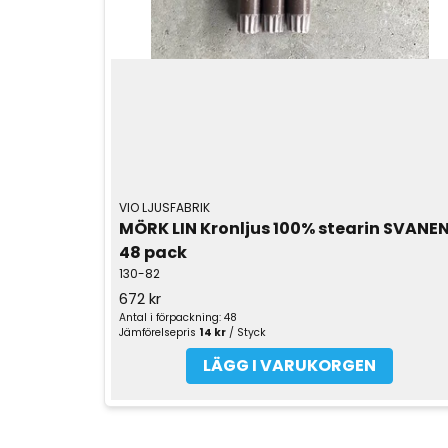
VIO LJUSFABRIK
MÖRK LIN Kronljus 100% stearin SVANEN
48 pack
130-82
672 kr
Antal i förpackning: 48
Jämförelsepris
14 kr
/ Styck
LÄGG I VARUKORGEN