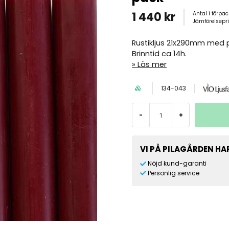
1 440 kr
Antal i förpa
Jämförelsepr
Rustikljus 21x290mm med 
Brinntid ca 14h.
Läs mer
134-043
-
+
VI PÅ PILAGÅRDEN HAR
Nöjd kund-garanti
Personlig service