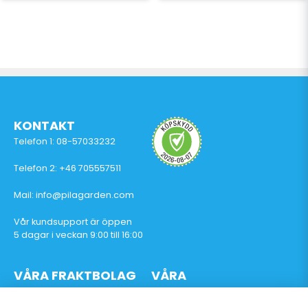
KONTAKT
Telefon 1: 08-57033232
Telefon 2: +46 705557511
Mail: info@pilagarden.com
Vår kundsupport är öppen
5 dagar i veckan 9:00 till 16:00
VÅRA FRAKTBOLAG
VÅRA
BETALTJÄNSTER