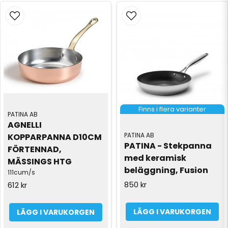
Finns i flera varianter
PATINA AB
AGNELLI 
PATINA AB
KOPPARPANNA D10CM 
PATINA - Stekpanna 
FÖRTENNAD, 
med keramisk 
MÄSSINGS HTG
beläggning, Fusion
111cum/s
850 kr
612 kr
LÄGG I VARUKORGEN
LÄGG I VARUKORGEN