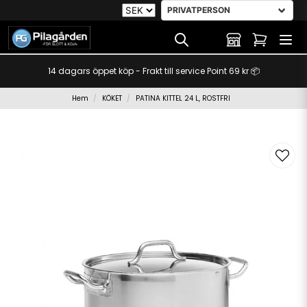
14 dagars öppet köp - Frakt till service Point 69 kr 📦
Hem
KÖKET
PATINA KITTEL 24 L, ROSTFRI