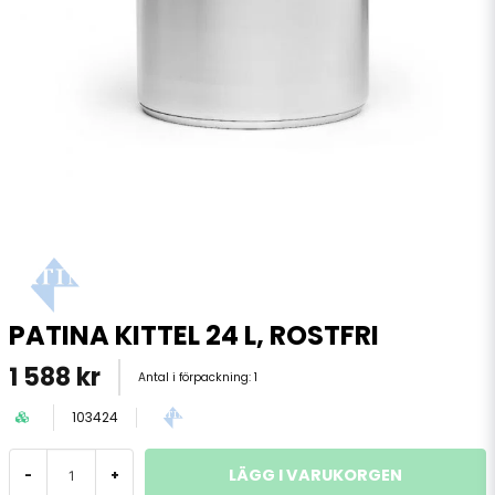
PATINA KITTEL 24 L, ROSTFRI
1 588 kr
Antal i förpackning:
1
103424
LÄGG I VARUKORGEN
-
+