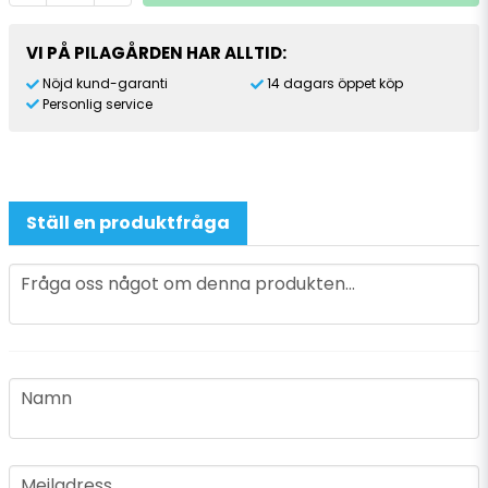
VI PÅ PILAGÅRDEN HAR ALLTID:
Nöjd kund-garanti
14 dagars öppet köp
Personlig service
Ställ en produktfråga
question
Fråga oss något om denna produkten...
name
Namn
email
Mejladress