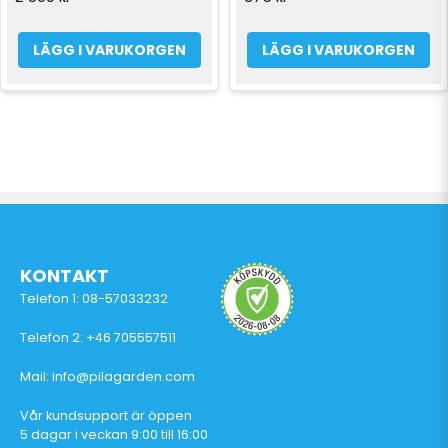
LÄGG I VARUKORGEN
LÄGG I VARUKORGEN
KONTAKT
Telefon 1: 08-57033232
Telefon 2: +46 705557511
Mail: info@pilagarden.com
Vår kundsupport är öppen
5 dagar i veckan 9:00 till 16:00