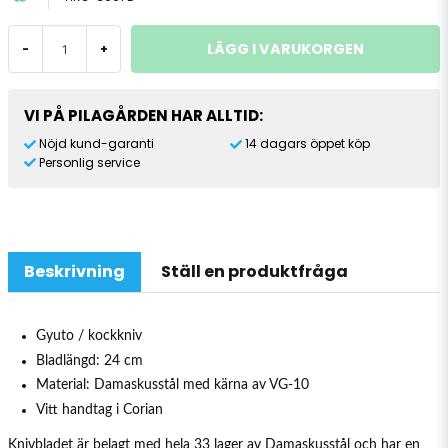
LÄGG I VARUKORGEN
-
+
VI PÅ PILAGÅRDEN HAR ALLTID:
Nöjd kund-garanti
14 dagars öppet köp
Personlig service
Beskrivning
Ställ en produktfråga
Gyuto / kockkniv
Bladlängd: 24 cm
Material: Damaskusstål med kärna av VG-10
Vitt handtag i Corian
Knivbladet är belagt med hela 33 lager av Damaskusstål och har en