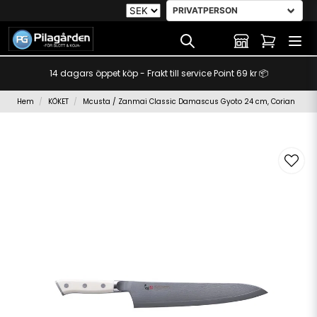
14 dagars öppet köp - Frakt till service Point 69 kr 📦
Hem
KÖKET
Mcusta / Zanmai Classic Damascus Gyoto 24 cm, Corian