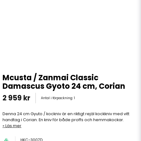
Mcusta / Zanmai Classic
Damascus Gyoto 24 cm, Corian
2 959 kr
Antal i förpackning:
1
Denna 24 cm Gyuto / kockniv är en riktigt rejäl kockkniv med vitt
handtag i Corian. En kniv för både proffs och hemmakockar.
Läs mer
HKC-3007D