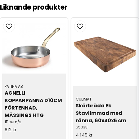
Liknande produkter
PATINA AB
AGNELLI 
CULIMAT
KOPPARPANNA D10CM 
Skärbräda Ek 
FÖRTENNAD, 
Stavlimmad med 
MÄSSINGS HTG
ränna, 60x40x5 cm
111cum/s
55033
612 kr
4 149 kr