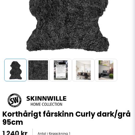
Korthårigt fårskinn Curly dark/grå
95cm
1 240 kr
Antal i förpackning:
1