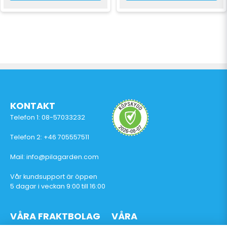
KONTAKT
Telefon 1: 08-57033232
Telefon 2: +46 705557511
Mail: info@pilagarden.com
Vår kundsupport är öppen
5 dagar i veckan 9:00 till 16:00
VÅRA FRAKTBOLAG
VÅRA