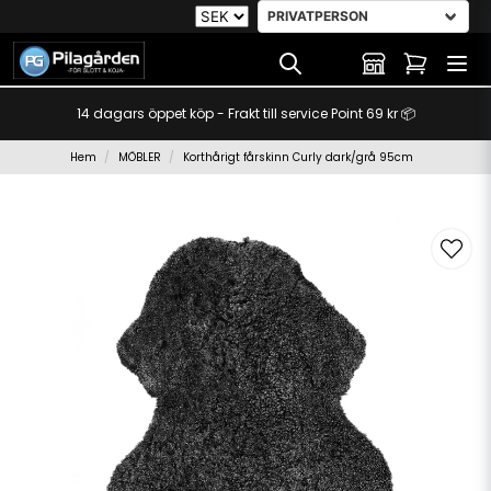
14 dagars öppet köp - Frakt till service Point 69 kr 📦
Hem
MÖBLER
Korthårigt fårskinn Curly dark/grå 95cm