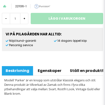
221136-1
LÄGG I VARUKORGEN
-
+
VI PÅ PILAGÅRDEN HAR ALLTID:
Nöjd kund-garanti
14 dagars öppet köp
Personlig service
Beskrivning
Egenskaper
Ställ en produkt
Modell 'Parker' är en knopp som utstrålar klassisk elegans och stil.
Denna produkt är tillverkad av Zamak och finns i fyra olika
ytbehandlingar att välja mellan: Svart, Rostfri Look, Vintage Guld eller
Blank krom.