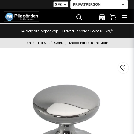
14 dagars öppet köp - Frakt till service Point 69 kr 📦
Hem
HEM & TRÄDGÅRD
Knopp 'Parker' Blank Krom