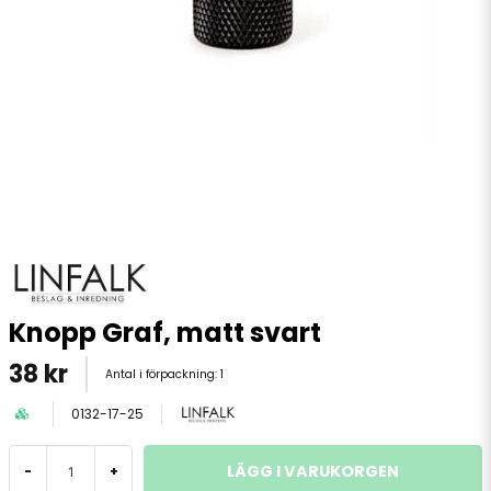
Knopp Graf, matt svart
38 kr
Antal i förpackning:
1
0132-17-25
LÄGG I VARUKORGEN
-
+