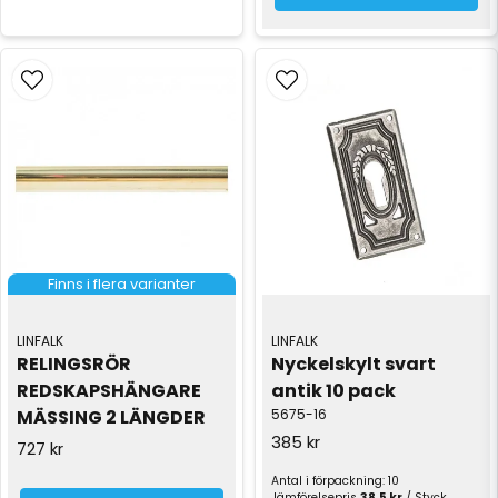
Finns i flera varianter
LINFALK
LINFALK
RELINGSRÖR 
Nyckelskylt svart 
REDSKAPSHÄNGARE 
antik 10 pack
MÄSSING 2 LÄNGDER
5675-16
385 kr
727 kr
Antal i förpackning: 10
Jämförelsepris
38,5 kr
/ Styck