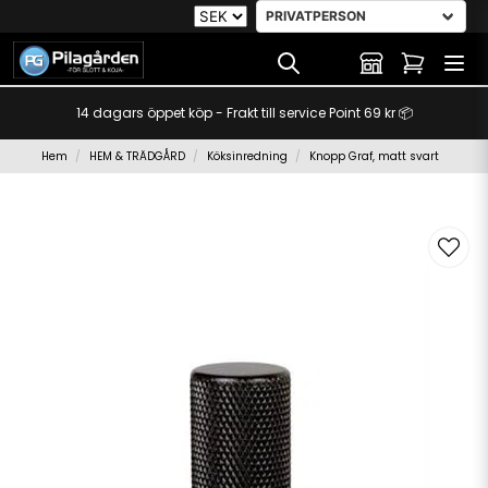
14 dagars öppet köp - Frakt till service Point 69 kr 📦
Hem
HEM & TRÄDGÅRD
Köksinredning
Knopp Graf, matt svart