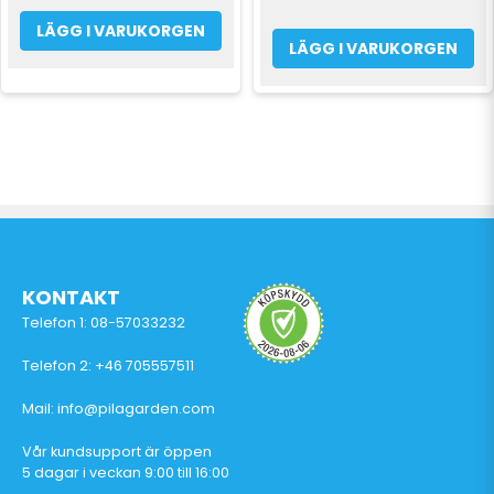
LÄGG I VARUKORGEN
LÄGG I VARUKORGEN
KONTAKT
Telefon 1: 08-57033232
Telefon 2: +46 705557511
Mail: info@pilagarden.com
Vår kundsupport är öppen
5 dagar i veckan 9:00 till 16:00