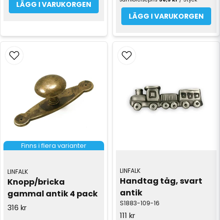
LÄGG I VARUKORGEN
LÄGG I VARUKORGEN
Finns i flera varianter
LINFALK
LINFALK
Handtag tåg, svart 
Knopp/bricka 
antik
gammal antik 4 pack
S1883-109-16
316 kr
111 kr