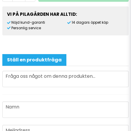
VI PÅ PILAGÅRDEN HAR ALLTID:
Nöjd kund-garanti
14 dagars öppet köp
Personlig service
Ställ en produktfråga
question
Fråga oss något om denna produkten...
name
Namn
email
Mejladress