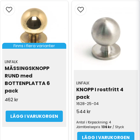
Finns i flera varianter
LINFALK
MÄSSINGSKNOPP 
RUND med 
BOTTENPLATTA 6 
LINFALK
KNOPP I rostfritt 4 
pack
pack
462 kr
1628-25-04
544 kr
LÄGG I VARUKORGEN
Antal i förpackning: 4
Jämförelsepris
136 kr
/ Styck
LÄGG I VARUKORGEN