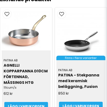
Finns i flera varianter
PATINA AB
AGNELLI 
PATINA AB
KOPPARPANNA D10CM 
PATINA - Stekpanna 
FÖRTENNAD, 
med keramisk 
MÄSSINGS HTG
beläggning, Fusion
111cum/s
850 kr
612 kr
LÄGG I VARUKORGEN
LÄGG I VARUKORGEN