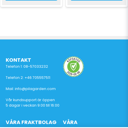
KONTAKT
Telefon 1: 08-57033232
Telefon 2: +46 705557511
Mail: info@pilagarden.com
Vår kundsupport är öppen
5 dagar i veckan 9:00 till 16:00
VÅRA FRAKTBOLAG
VÅRA