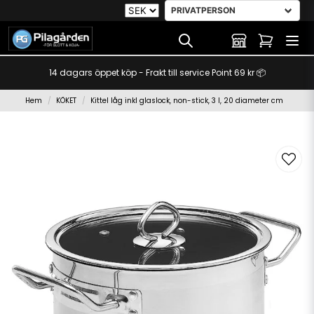
14 dagars öppet köp - Frakt till service Point 69 kr 📦
Hem
KÖKET
Kittel låg inkl glaslock, non-stick, 3 l, 20 diameter cm