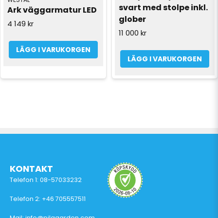
svart med stolpe inkl. 
Ark väggarmatur LED
glober
4 149 kr
11 000 kr
LÄGG I VARUKORGEN
LÄGG I VARUKORGEN
KONTAKT
Telefon 1: 08-57033232
Telefon 2: +46 705557511
Mail: info@pilagarden.com