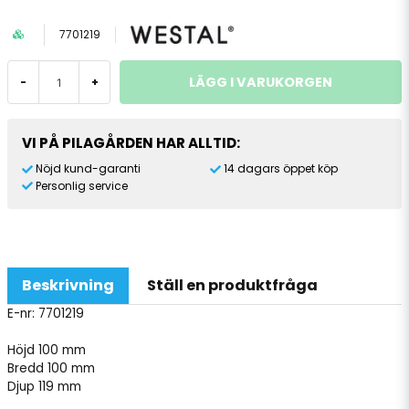
7701219
LÄGG I VARUKORGEN
-
+
VI PÅ PILAGÅRDEN HAR ALLTID:
Nöjd kund-garanti
14 dagars öppet köp
Personlig service
Beskrivning
Ställ en produktfråga
E-nr:
7701219
Höjd
100 mm
Bredd
100 mm
Djup
119 mm