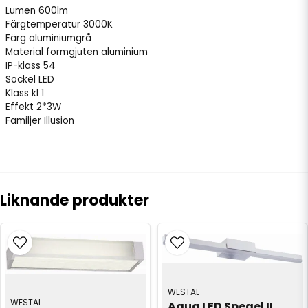
Lumen
600lm
Färgtemperatur
3000K
Färg
aluminiumgrå
Material
formgjuten aluminium
IP-klass
54
Sockel
LED
Klass
kl 1
Effekt
2*3W
Familjer
Illusion
Liknande produkter
WESTAL
WESTAL
Aqua LED Spegel II