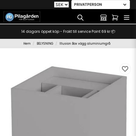
14 dagars öppet köp - Frakt till service Point 69 kr 📦
Hem
BELYSNING
Illusion Box vägg aluminiumgrå