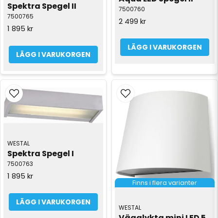
Spektra Spegel II
7500760
7500765
2 499 kr
1 895 kr
LÄGG I VARUKORGEN
LÄGG I VARUKORGEN
WESTAL
Spektra Spegel I
7500763
1 895 kr
Finns i flera varianter
LÄGG I VARUKORGEN
WESTAL
Vägglykta mini LED 5 