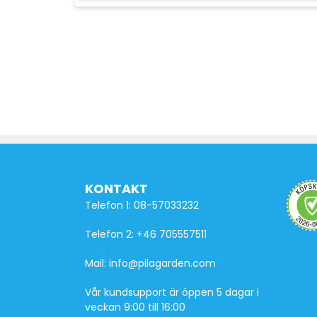
KONTAKT
Telefon 1: 08-57033232
Telefon 2: +46 705557511
Mail: info@pilagarden.com
Vår kundsupport är öppen 5 dagar i
veckan 9:00 till 16:00