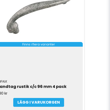
Finns i flera varianter
NFALK
andtag rustik c/c 96 mm 4 pack
80 kr
LÄGG I VARUKORGEN