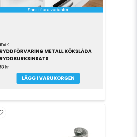
Finns i flera varianter
NFALK
RYDDFÖRVARING METALL KÖKSLÅDA 
RYDDBURKSINSATS
88 kr
LÄGG I VARUKORGEN