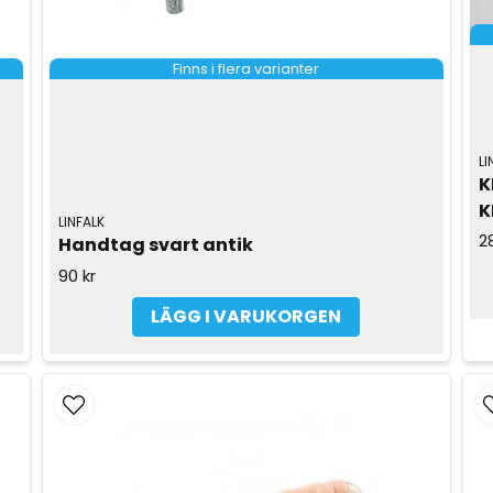
Finns i flera varianter
LI
K
K
LINFALK
2
Handtag svart antik
90 kr
LÄGG I VARUKORGEN