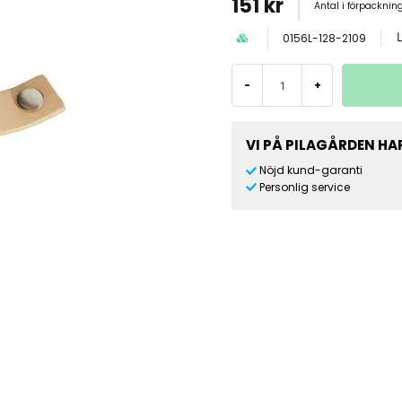
151 kr
Antal i förpacknin
0156L-128-2109
-
+
VI PÅ PILAGÅRDEN HAR
Nöjd kund-garanti
Personlig service