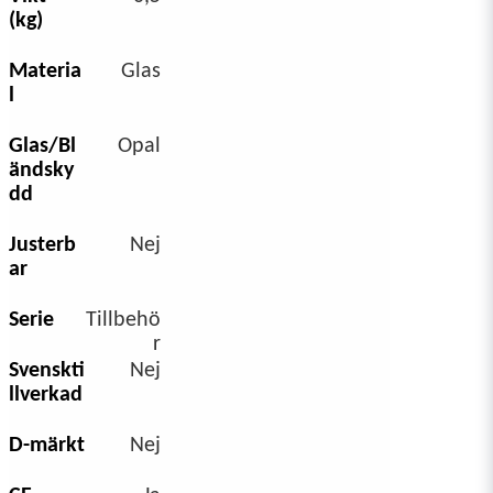
(kg)
Materia
Glas
l
Glas/Bl
Opal
ändsky
dd
Justerb
Nej
ar
Serie
Tillbehö
r
Svenskti
Nej
llverkad
D-märkt
Nej