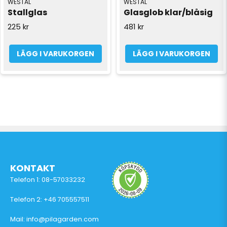
WESTAL
WESTAL
Stallglas
Glasglob klar/blåsig
225 kr
481 kr
LÄGG I VARUKORGEN
LÄGG I VARUKORGEN
KONTAKT
Telefon 1: 08-57033232
Telefon 2: +46 705557511
Mail: info@pilagarden.com