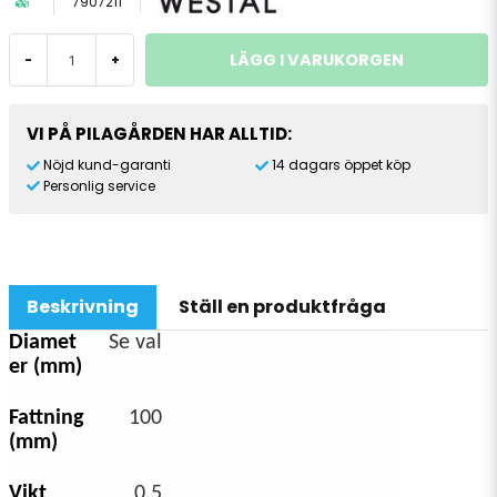
7907211
LÄGG I VARUKORGEN
-
+
VI PÅ PILAGÅRDEN HAR ALLTID:
Nöjd kund-garanti
14 dagars öppet köp
Personlig service
Beskrivning
Ställ en produktfråga
Diamet
Se val
er (mm)
Fattning
100
(mm)
Vikt
0,5