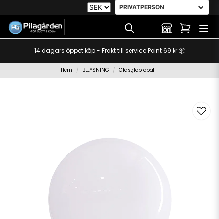
14 dagars öppet köp - Frakt till service Point 69 kr 📦
Hem
BELYSNING
Glasglob opal