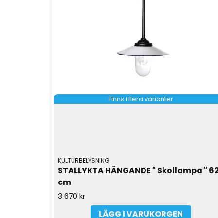
Finns i flera varianter
KULTURBELYSNING
STALLYKTA HÄNGANDE " Skollampa " 62
cm
3 670 kr
LÄGG I VARUKORGEN