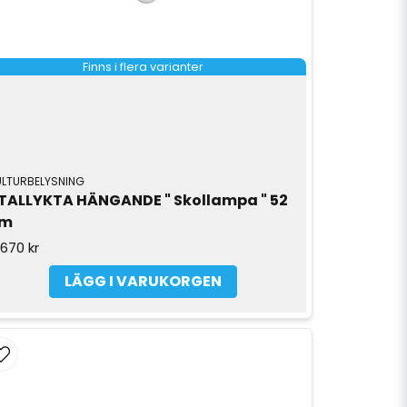
Finns i flera varianter
ULTURBELYSNING
TALLYKTA HÄNGANDE " Skollampa " 52 
cm
 670 kr
LÄGG I VARUKORGEN