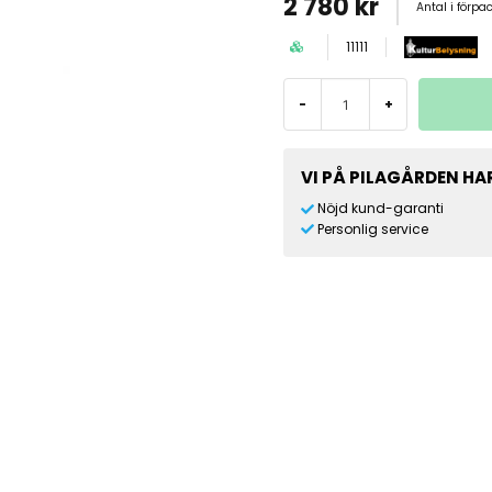
2 780 kr
Antal i förpa
11111
-
+
VI PÅ PILAGÅRDEN HAR
Nöjd kund-garanti
Personlig service