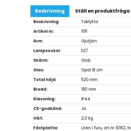
Beskrivning
Ställ en produktfråga
Beskrivning
:
Taklykta
Artikel nr:
11111
Arm
:
Gjutjärn
Lampsockel
:
E27
Skärm:
Glob
Glas:
Opal 18 cm
Total höjd
:
520 mm
Bredd:
180 mm
Klassning:
IP44
CE-godkänd:
Ja
Vikt:
2,0 kg
Fästplatta:
Liten i furu, art.nr 10162,