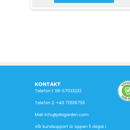
KONTAKT
Telefon 1: 08-57033232
Telefon 2: +46 705557511
Mail: info@pilagarden.com
Vår kundsupport är öppen 5 dagar i