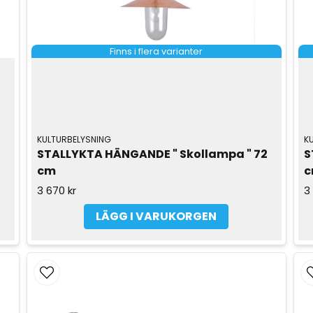
Finns i flera varianter
KULTURBELYSNING
K
STALLYKTA HÄNGANDE " Skollampa " 72 
S
cm
3 670 kr
3
LÄGG I VARUKORGEN