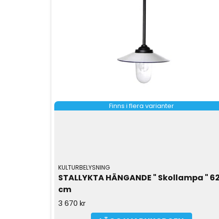
Finns i flera varianter
KULTURBELYSNING
STALLYKTA HÄNGANDE " Skollampa " 62
cm
3 670 kr