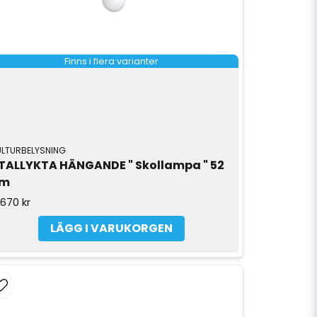
Finns i flera varianter
ULTURBELYSNING
TALLYKTA HÄNGANDE " Skollampa " 52 
cm
 670 kr
LÄGG I VARUKORGEN