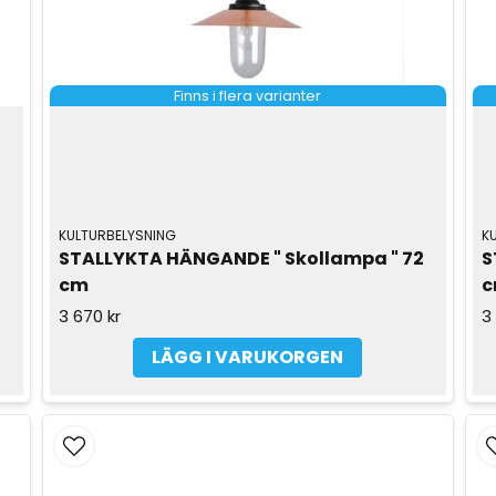
Finns i flera varianter
KULTURBELYSNING
K
STALLYKTA HÄNGANDE " Skollampa " 72 
S
cm
3 670 kr
3
LÄGG I VARUKORGEN