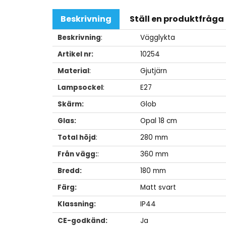
Beskrivning
Ställ en produktfråga
Beskrivning
:
Vägglykta
Artikel nr:
10254
Material
:
Gjutjärn
Lampsockel
:
E27
Skärm:
Glob
Glas:
Opal 18 cm
Total höjd
:
280 mm
Från vägg:
:
360 mm
Bredd:
180 mm
Färg:
Matt svart
Klassning:
IP44
CE-godkänd:
Ja