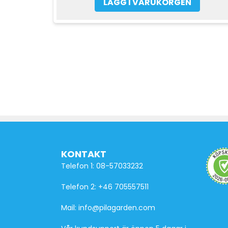
LÄGG I VARUKORGEN
KONTAKT
Telefon 1: 08-57033232
Telefon 2: +46 705557511
Mail: info@pilagarden.com