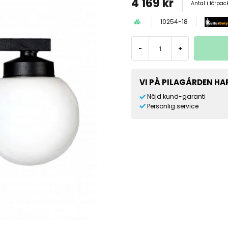
4 169 kr
Antal i förpa
10254-18
-
+
VI PÅ PILAGÅRDEN HAR
Nöjd kund-garanti
Personlig service