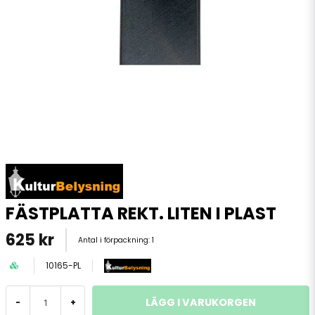
FÄSTPLATTA REKT. LITEN I PLAST
625 kr
Antal i förpackning:
1
10165-PL
LÄGG I VARUKORGEN
-
+