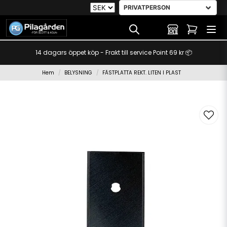
14 dagars öppet köp - Frakt till service Point 69 kr 📦
Hem
BELYSNING
FÄSTPLATTA REKT. LITEN I PLAST