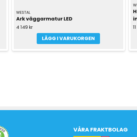
W
H
WESTAL
Ark väggarmatur LED
i
4 149 kr
11
LÄGG I VARUKORGEN
VÅRA FRAKTBOLAG