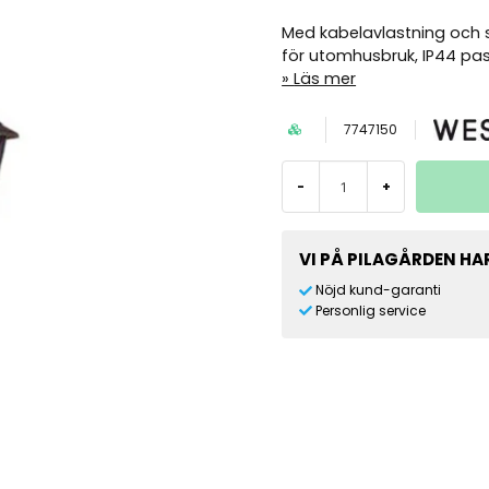
Med kabelavlastning och 
för utomhusbruk, IP44 pass
Läs mer
7747150
-
+
VI PÅ PILAGÅRDEN HAR
Nöjd kund-garanti
Personlig service