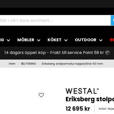
NG
MÖBLER
KÖKET
OUTDOOR
R
14 dagars öppet köp - Frakt till service Point 69 kr 📦
Hem
BELYSNING
Eriksberg stolparmatur koppar/klar 60 mm
Eriksberg stol
12 695 kr
Antal i för