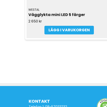
WESTAL
Vägglykta mini LED 5 färger
2 650 kr
LÄGG I VARUKORGEN
KONTAKT
Telefon 1: 08-57033232