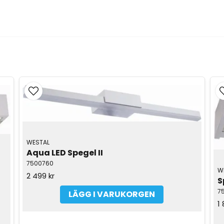
WESTAL
Aqua LED Spegel II
7500760
W
2 499 kr
S
7
LÄGG I VARUKORGEN
1