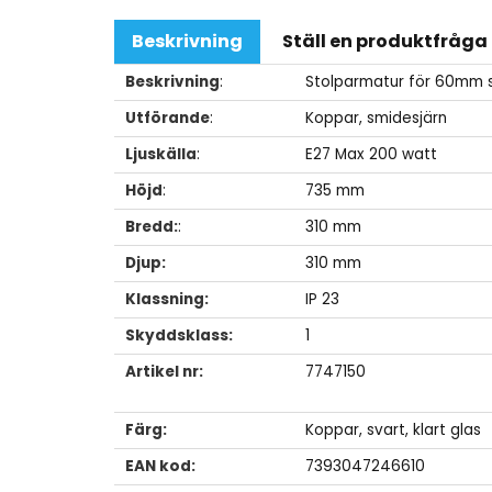
Beskrivning
Ställ en produktfråga
Beskrivning
:
Stolparmatur för 60mm 
Utförande
:
Koppar, smidesjärn
Ljuskälla
:
E27 Max 200 watt
Höjd
:
735 mm
Bredd:
:
310 mm
Djup:
310 mm
Klassning:
IP 23
Skyddsklass:
1
Artikel nr:
7747150
Färg:
Koppar, svart, klart glas
EAN kod:
7393047246610