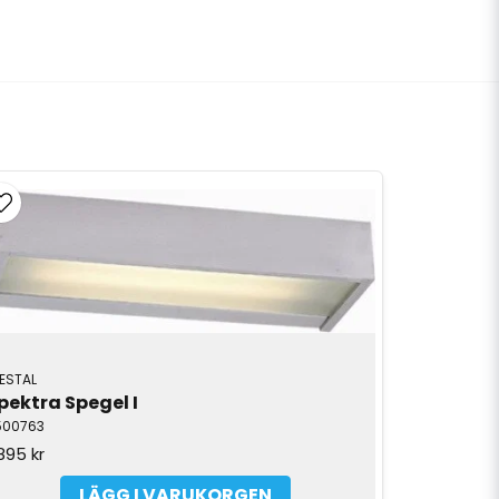
ESTAL
pektra Spegel I
500763
 895 kr
LÄGG I VARUKORGEN