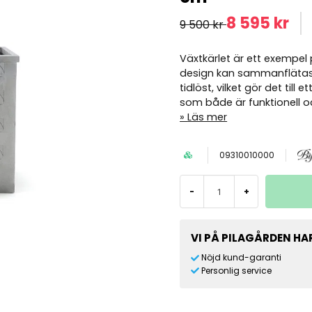
8 595 kr
9 500 kr
Växtkärlet är ett exempel 
design kan sammanflätas
tidlöst, vilket gör det till
som både är funktionell oc
Läs mer
09310010000
-
+
VI PÅ PILAGÅRDEN HAR
Nöjd kund-garanti
Personlig service