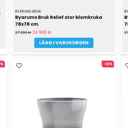
BYARUMS BRUK
B
 
Byarums Bruk Relief stor blomkruka 
B
78x78 cm
7
24 995 kr
27 200 kr
27
LÄGG I VARUKORGEN
0%
-10%