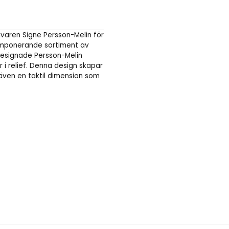
varen Signe Persson-Melin för
an imponerande sortiment av
, designade Persson-Melin
i relief. Denna design skapar
ör även en taktil dimension som