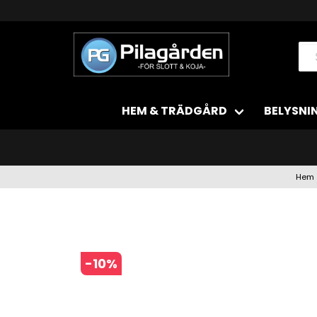
HEM & TRÄDGÅRD
BELYSNI
Hem
-
10
%