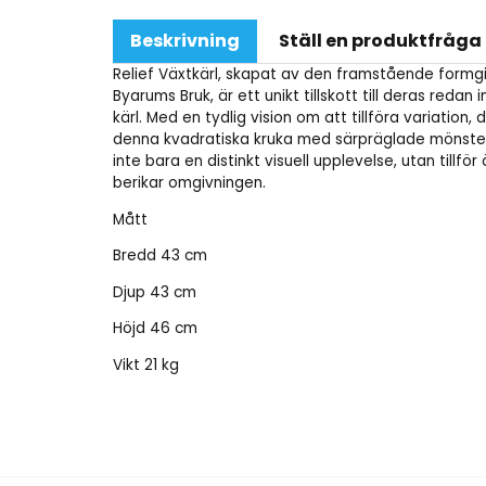
Beskrivning
Ställ en produktfråga
Relief Växtkärl, skapat av den framstående formgi
Byarums Bruk, är ett unikt tillskott till deras red
kärl. Med en tydlig vision om att tillföra variation
denna kvadratiska kruka med särpräglade mönster 
inte bara en distinkt visuell upplevelse, utan tillf
berikar omgivningen.
Mått
Bredd 43 cm
Djup 43 cm
Höjd 46 cm
Vikt 21 kg