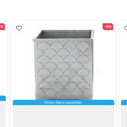
0%
-8%
Finns i flera varianter