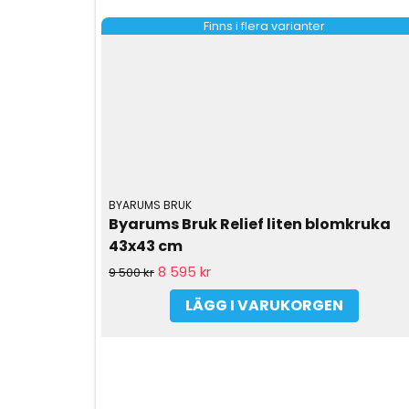
Finns i flera varianter
BYARUMS BRUK
Byarums Bruk Relief liten blomkruka 
43x43 cm
8 595 kr
9 500 kr
LÄGG I VARUKORGEN