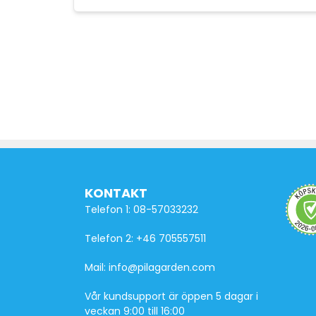
KONTAKT
Telefon 1: 08-57033232
Telefon 2: +46 705557511
Mail: info@pilagarden.com
Vår kundsupport är öppen 5 dagar i
veckan 9:00 till 16:00