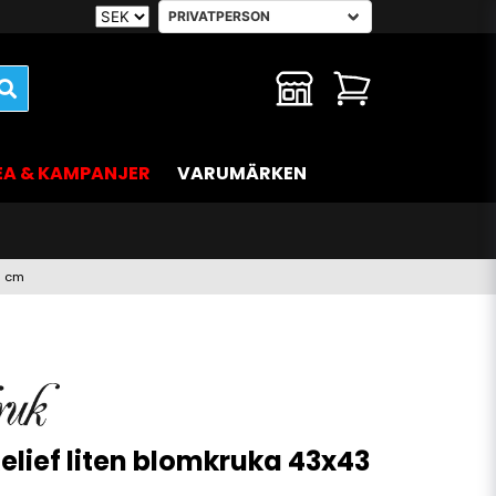
EA & KAMPANJER
VARUMÄRKEN
3 cm
elief liten blomkruka 43x43