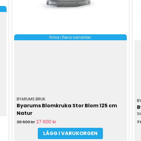
Finns i flera varianter
BYARUMS BRUK
B
Byarums Blomkruka Stor Blom 125 cm 
B
Natur
1
27 600 kr
7 
30 600 kr
LÄGG I VARUKORGEN