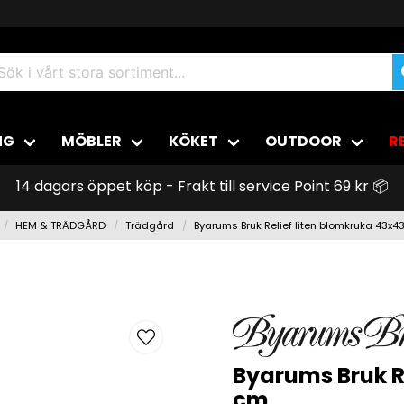
NG
MÖBLER
KÖKET
OUTDOOR
R
14 dagars öppet köp - Frakt till service Point 69 kr 📦
HEM & TRÄDGÅRD
Trädgård
Byarums Bruk Relief liten blomkruka 43x4
Byarums Bruk R
cm