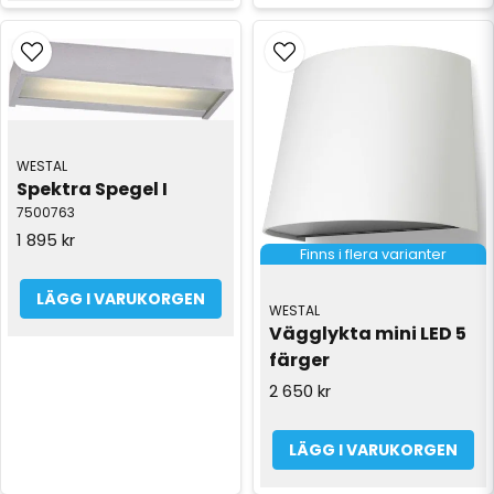
WESTAL
Spektra Spegel I
7500763
1 895 kr
Finns i flera varianter
LÄGG I VARUKORGEN
WESTAL
Vägglykta mini LED 5 
färger
2 650 kr
LÄGG I VARUKORGEN