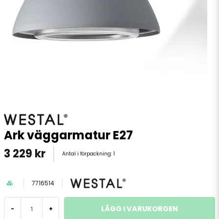
Ark väggarmatur E27
3 229 kr
Antal i förpackning:
1
7716514
LÄGG I VARUKORGEN
-
+