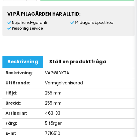
VI PÅ PILAGÅRDEN HAR ALLTID:
Nöjd kund-garanti
14 dagars öppet köp
Personlig service
Beskrivning
Ställ en produktfråga
Beskrivning
:
VÄGGLYKTA
Utförande
:
Varmgalvaniserad
Höjd
:
255 mm
Bredd:
:
255 mm
Artikel nr:
463-33
Färg:
5 färger
E-nr:
7716510