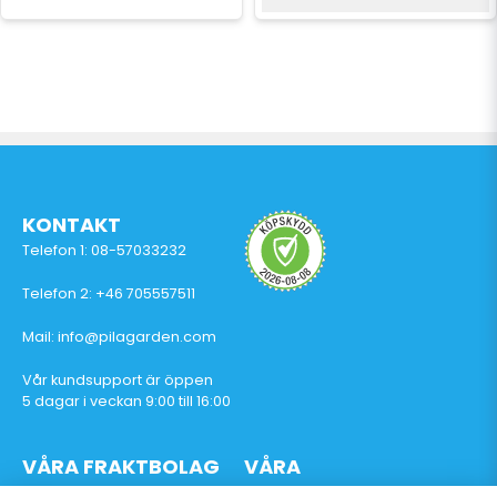
KONTAKT
Telefon 1: 08-57033232
Telefon 2: +46 705557511
Mail: info@pilagarden.com
Vår kundsupport är öppen
5 dagar i veckan 9:00 till 16:00
VÅRA FRAKTBOLAG
VÅRA
BETALTJÄNSTER