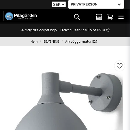
14 dagars öppet köp - Frakt till service Point 69 kr 📦
Hem
BELYSNING
Ark väggarmatur E27