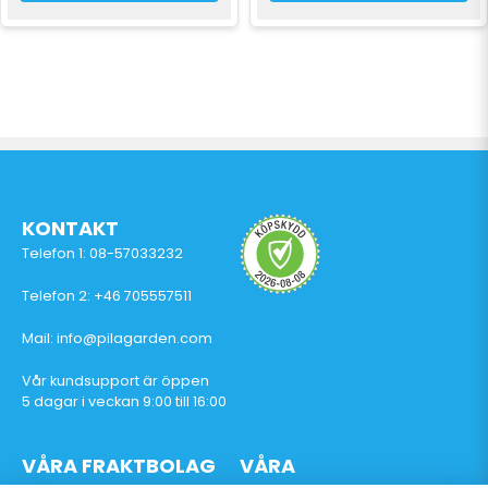
KONTAKT
Telefon 1: 08-57033232
Telefon 2: +46 705557511
Mail: info@pilagarden.com
Vår kundsupport är öppen
5 dagar i veckan 9:00 till 16:00
VÅRA FRAKTBOLAG
VÅRA