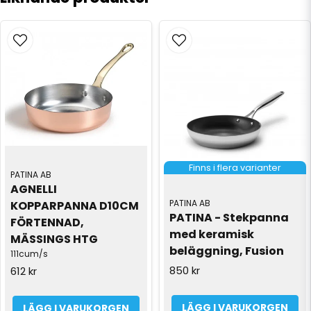
Finns i flera varianter
PATINA AB
AGNELLI 
PATINA AB
KOPPARPANNA D10CM 
PATINA - Stekpanna 
FÖRTENNAD, 
med keramisk 
MÄSSINGS HTG
beläggning, Fusion
111cum/s
850 kr
612 kr
LÄGG I VARUKORGEN
LÄGG I VARUKORGEN