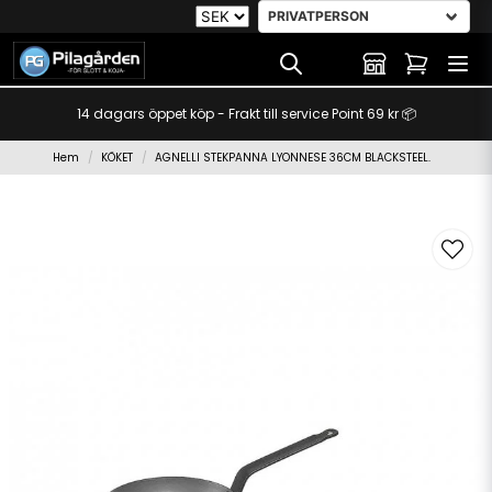
14 dagars öppet köp - Frakt till service Point 69 kr 📦
Hem
KÖKET
AGNELLI STEKPANNA LYONNESE 36CM BLACKSTEEL.