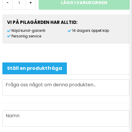
LÄGG I VARUKORGEN
-
+
VI PÅ PILAGÅRDEN HAR ALLTID:
Nöjd kund-garanti
14 dagars öppet köp
Personlig service
Ställ en produktfråga
question
Fråga oss något om denna produkten...
name
Namn