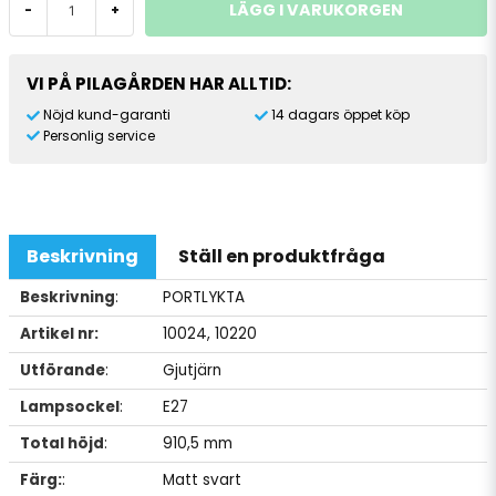
LÄGG I VARUKORGEN
-
+
VI PÅ PILAGÅRDEN HAR ALLTID:
Nöjd kund-garanti
14 dagars öppet köp
Personlig service
Beskrivning
Ställ en produktfråga
Beskrivning
:
PORTLYKTA
Artikel nr:
10024, 10220
Utförande
:
Gjutjärn
Lampsockel
:
E27
Total höjd
:
910,5 mm
Färg:
:
Matt svart