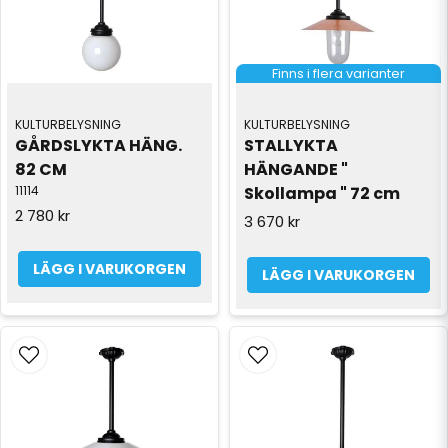
Finns i flera varianter
KULTURBELYSNING
KULTURBELYSNING
GÅRDSLYKTA HÄNG. 
STALLYKTA 
82 CM
HÄNGANDE " 
11114
Skollampa " 72 cm
2 780 kr
3 670 kr
LÄGG I VARUKORGEN
LÄGG I VARUKORGEN