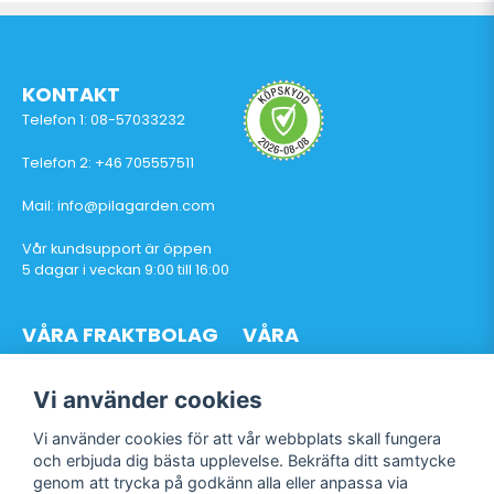
KONTAKT
Telefon 1: 08-57033232
Telefon 2: +46 705557511
Mail: info@pilagarden.com
Vår kundsupport är öppen
5 dagar i veckan 9:00 till 16:00
VÅRA FRAKTBOLAG
VÅRA
BETALTJÄNSTER
Vi använder cookies
Vi använder cookies för att vår webbplats skall fungera
och erbjuda dig bästa upplevelse. Bekräfta ditt samtycke
genom att trycka på godkänn alla eller anpassa via
Följ oss