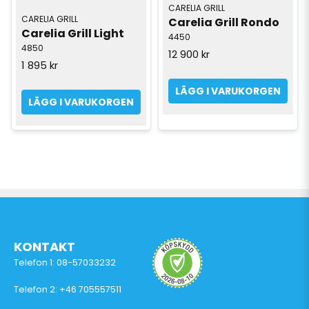
CARELIA GRILL
CARELIA GRILL
Carelia Grill Rondo
Carelia Grill Light
4450
4850
12 900 kr
1 895 kr
LÄGG I VARUKORGEN
LÄGG I VARUKORGEN
KONTAKT
Telefon 1: 08-57033232
Telefon 2: +46 705557511